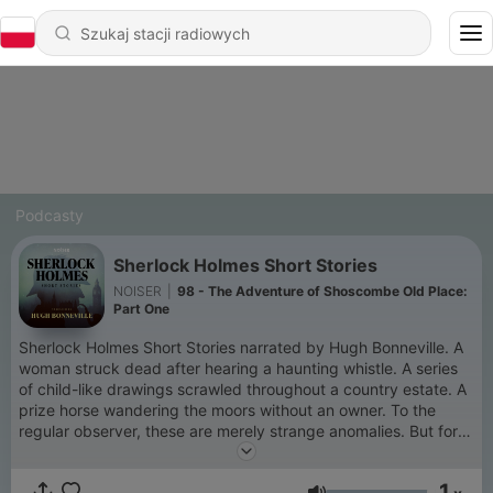
Podcasty
Sherlock Holmes Short Stories
NOISER
|
98 - The Adventure of Shoscombe Old Place:
Part One
Sherlock Holmes Short Stories narrated by Hugh Bonneville. A
woman struck dead after hearing a haunting whistle. A series
of child-like drawings scrawled throughout a country estate. A
prize horse wandering the moors without an owner. To the
regular observer, these are merely strange anomalies. But for
the master detective Sherlock Holmes they are the first pieces
of an elaborate puzzle. New episodes every Thursday. For ad-
1