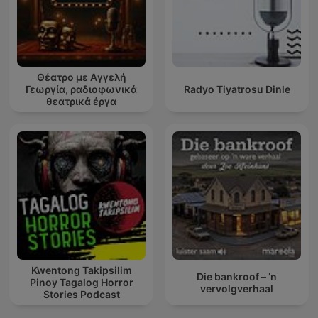
Θέατρο με Αγγελή
Γεωργία, ραδιοφωνικά
Radyo Tiyatrosu Dinle
θεατρικά έργα
Kwentong Takipsilim
Die bankroof – ’n
Pinoy Tagalog Horror
vervolgverhaal
Stories Podcast