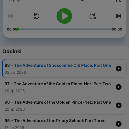
x
free listening and early access to new episodes, join Noiser+.
Głośność
Click the subscription banner at the top of the feed to get
started, or head to noiser.com/subscriptions No part of this
podcast may be used or reproduced in any manner for the
purpose of training artificial intelligence technologies or
systems. In accordance with Article 4(3) of the DSM Directive
00:00
00:00
2019/790, Noiser Ltd expressly reserves this work from the
text and data mining exception.
Odcinki
-
98
The Adventure of Shoscombe Old Place: Part One
05 sie 2026
-
97
The Adventure of the Golden Pince-Nez: Part Two
29 lip 2026
-
96
The Adventure of the Golden Pince-Nez: Part One
22 lip 2026
-
95
The Adventure of the Priory School: Part Three
15 lip 2026