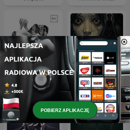
Sitio Bangungot - Pinoy
Podcast na dobranoc
Horror Stories for Sleep
Podcast
POBIERZ APLIKACJĘ