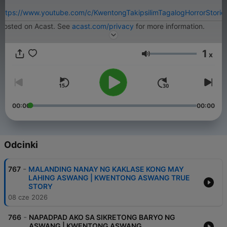
https://www.youtube.com/c/KwentongTakipsilimTagalogHorrorStorie
Hosted on Acast. See
acast.com/privacy
for more information.
1
x
Głośność
00:00
00:00
Odcinki
-
767
MALANDING NANAY NG KAKLASE KONG MAY
LAHING ASWANG | KWENTONG ASWANG TRUE
STORY
08 cze 2026
-
766
NAPADPAD AKO SA SIKRETONG BARYO NG
ASWANG | KWENTONG ASWANG