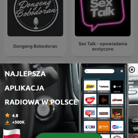
Sex Talk - opowiadania
Dongeng Bobodoran
erotyczne
Sitio Bangungot - Pinoy
Podcast na dobranoc
Horror Stories for Sleep
Podcast