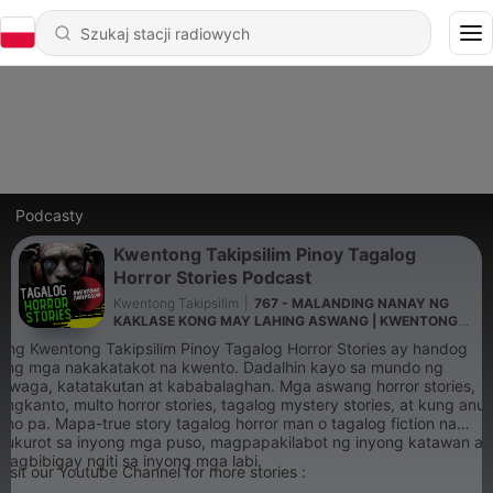
Podcasty
Kwentong Takipsilim Pinoy Tagalog
Horror Stories Podcast
Kwentong Takipsilim
|
767 - MALANDING NANAY NG
KAKLASE KONG MAY LAHING ASWANG | KWENTONG
ASWANG TRUE STORY
Ang Kwentong Takipsilim Pinoy Tagalog Horror Stories ay handog
ang mga nakakatakot na kwento. Dadalhin kayo sa mundo ng
hiwaga, katatakutan at kababalaghan. Mga aswang horror stories,
engkanto, multo horror stories, tagalog mystery stories, at kung anu-
ano pa. Mapa-true story tagalog horror man o tagalog fiction na
kukurot sa inyong mga puso, magpapakilabot ng inyong katawan at
magbibigay ngiti sa inyong mga labi.
Visit our Youtube Channel for more stories :