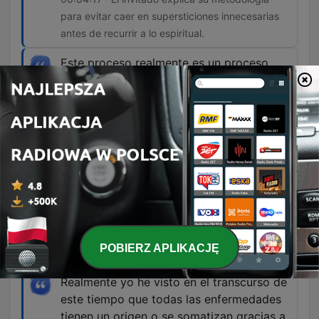
para evitar caer en supersticiones innecesarias
antes de recurrir a lo espiritual.
Este proceso realmente es un proceso
iniciático de una muerte figurativa que tú
tienes para poder llegar a alcanzar esa
plenitud o ese despertar espiritual.
00:17:03 · El orador explica el significado
simbólico y espiritual detrás del ritual del
rayamiento.
Todo lo endoki en Palomonte es maldad.
01:09:28 · El orador clasifica las prácticas de la
rama 'endoki' como aquellas dedicadas a hacer
POBIERZ APLIKACJĘ
daño.
Realmente yo he visto en el transcurso de
este tiempo que todas las enfermedades
tienen un origen o se somatizan gracias a