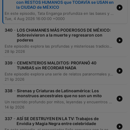
con RESTOS HUMANOS que TODAVÍA se USAN en
la CIUDAD de MÉXICO
En este episodio, Tata Enganga profundiza en las bases y la cosmovisión de la religión Palo Monte, explorando su enfoque animista y el respeto a las fuerzas de la naturaleza. A través de relatos personales, se detallan procesos iniciáticos como el 'rayamiento', la comunicación con los muertos mediante el uso del chamalongo y la complejidad de gestionar energías espirituales y rituales de inmolación. La conversación también aborda temas de transformación personal, desde la superación de adicciones hasta la transición de la medicina tradicional hacia la práctica espiritual. El invitado reflexiona sobre la ética en el trabajo con entidades, los peligros del uso del poder para fines oscuros y cómo la conexión con las raíces familiares permite un despertar de la conciencia y una comprensión más profunda de la existencia.
Tue, 4 Aug 2026 16:00:00 +0000
-
340
LOS CHAMANES MÁS PODEROSOS DE MÉXICO:
Sobrevivieron a la muerte y regresaron con
poderes
Este episodio explora las profundas y misteriosas tradiciones del chamanismo mexicano, recorriendo historias de figuras como Don Lucio, quien tras un coma experimentó una formación en la 'universidad del tiempo', y el chamán maya Don Antonio. A través de relatos sobre la manipulación de la realidad, el uso de elementos sagrados como el Sastún y las investigaciones de Jacobo Grinberg, se analiza la capacidad de estos maestros para interactuar con reinos invisibles y fenómenos naturales. La narrativa también profundiza en la figura de Don Juan Matus y su legado sobre la transformación de la conciencia, así como en los dones de chamanes wixárikas y urbanos. El episodio reflexiona sobre cómo el miedo y las estructuras sociales han limitado nuestra percepción, invitándonos a considerar que la realidad física es solo una pequeña fracción de un universo mucho más vasto y energético.
28 lip 2026
-
339
CEMENTERIOS MALDITOS: PROFANÓ 40
TUMBAS sin RECORDAR NADA
Este episodio explora una serie de relatos paranormales y encuentros con lo desconocido, comenzando con las consecuencias de una invocación en un cementerio de Veracruz. A través de diversas historias, se analizan manifestaciones de entidades, apariciones de seres fallecidos en celebraciones y el impacto de rituales de brujería y venganza. El recorrido también aborda la relación entre materia y energía, el uso de tecnología antigua para la investigación sobrenatural y casos perturbadores de profanación de tumbas. El episodio concluye con reflexiones sobre la importancia de la investigación seria en el género y la búsqueda de la verdad tras los fenómenos electromagnéticos y espirituales.
21 lip 2026
-
338
Sirenas y Criaturas de Latinoamérica: Los
monstruos ancestrales que no son un mito
Un recorrido profundo por mitos, leyendas y encuentros con lo desconocido. Desde la aterradora leyenda de 'la Matki' en Chiapas y los pactos con hombres anfibios en la Sierra de Perijá, hasta relatos históricos de ataques de Tlahuelpuchi en Tlaxcala y criaturas marinas en las costas de España. La conversación explora dimensiones paralelas, la existencia de especies no humanas como sirenas en el Lago Titicaca y teorías sobre el 'hombre gris' y los 'cosmonavegantes'. El episodio analiza cómo la historia, la arqueología y la mitología mexica se entrelazan con la posibilidad de una inteligencia interdimensional que coexiste con la humanidad.
14 lip 2026
-
337
ASÍ SE DESTRUYEN EN LA TV: Trabajos de
Envidia y Magia Negra entre celebridade
En este episodio, el presentador Fefo conversa con la especialista Jen Akasha sobre los misterios de la brujería, los pactos espirituales y las manifestaciones energéticas. A través de análisis de videos y relatos personales, exploran cómo las energías de baja vibración, como la envidia y los 'egregores', pueden afectar tanto a personas comunes como a celebridades en la industria del espectáculo. La charla profundiza en las consecuencias de los pactos generacionales, el uso de rituales para la protección y teorías sobre el control energético en medios de comunicación. El episodio concluye con relatos sobrenaturales de encuentros con presencias inexplicables y consejos prácticos para mantener una vibración alta y proteger la identidad espiritual.