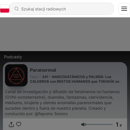
Podcasty
Paranormal
Fepo
|
341 - NARCOSATÁNICOS y PALERÍA: Los
CALDEROS con RESTOS HUMANOS que TODAVÍA se
USAN en la CIUDAD de MÉXICO
Canal de investigación y difusión de fenómenos no humanos
(OVNI extraterrestre), duendes, fantasmas, clarividencia,
médiums, brujería y demás anomalías paranormales que
suceden dentro y fuera de nuestro planeta. Creado y
conducido por: @fepomx Sonoro
1
x
Głośność