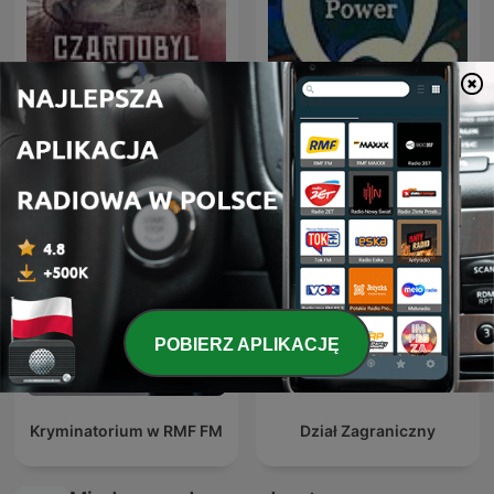
Czarnobyl. Prawdziwa
Q with Tom Power
historia
POBIERZ APLIKACJĘ
Kryminatorium w RMF FM
Dział Zagraniczny