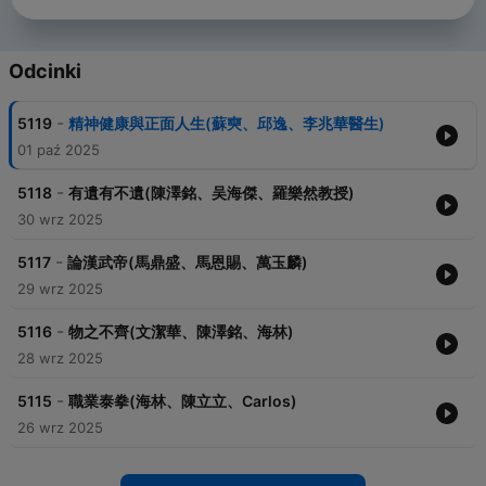
Odcinki
-
5119
精神健康與正面人生(蘇奭、邱逸、李兆華醫生)
01 paź 2025
-
5118
有遺有不遺(陳澤銘、吴海傑、羅樂然教授)
30 wrz 2025
-
5117
論漢武帝(馬鼎盛、馬恩賜、萬玉麟)
29 wrz 2025
-
5116
物之不齊(文潔華、陳澤銘、海林)
28 wrz 2025
-
5115
職業泰拳(海林、陳立立、Carlos)
26 wrz 2025