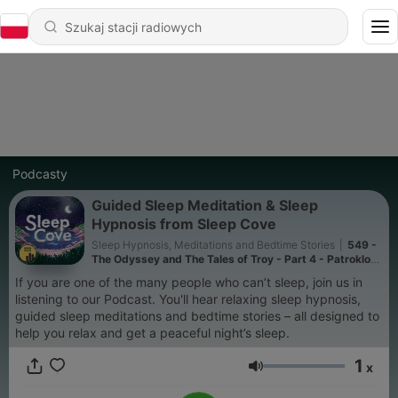
Podcasty
Guided Sleep Meditation & Sleep
Hypnosis from Sleep Cove
Sleep Hypnosis, Meditations and Bedtime Stories
|
549 -
The Odyssey and The Tales of Troy - Part 4 - Patroklos
Wears the Armour of Achilles
If you are one of the many people who can’t sleep, join us in
listening to our Podcast. You'll hear relaxing sleep hypnosis,
guided sleep meditations and bedtime stories – all designed to
help you relax and get a peaceful night’s sleep.
1
x
Głośność