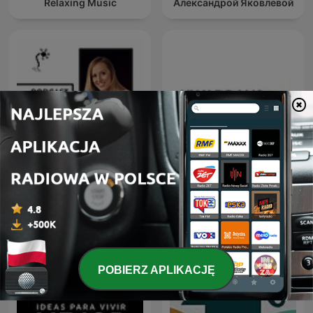
Relaxing Music
Александрой Яковлевой
Podcast o mózgu
Kwadrans na angielski
POBIERZ APLIKACJĘ