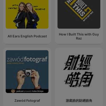
How I Built This with Guy
All Ears English Podcast
Raz
Zawód Fotograf
游庭皓的財經皓角