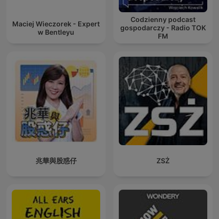
Codzienny podcast
Maciej Wieczorek - Expert
gospodarczy - Radio TOK
w Bentleyu
FM
兆華與股惑仔
ZSŻ