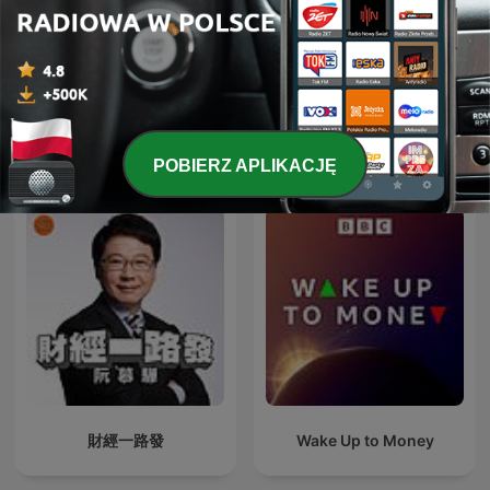
Marketplace Morning
BVH Podcast
Report
Międzynarodowe podcasty: Biznes
POBIERZ APLIKACJĘ
財經一路發
Wake Up to Money