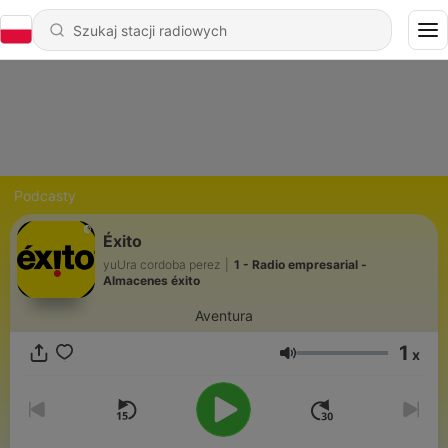
Podcasty
Éxito
yuUra cordoba perez
|
1 - Radio empresarial -
Almacenes éxito
Aventura
1
x
Głośność