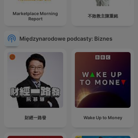
Marketplace Morning
不敗教主陳重銘
Report
Międzynarodowe podcasty: Biznes
財經一路發
Wake Up to Money