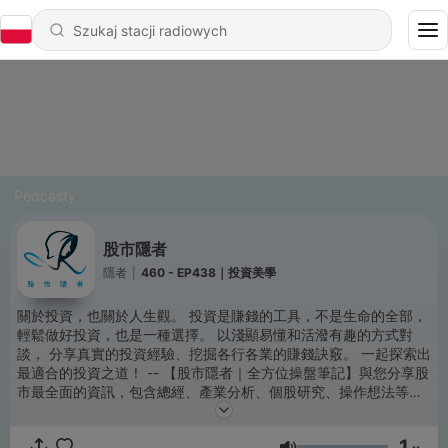
Podcasty
股市隱者
隱者
|
460 - EP438｜投資美學
關於投資，也關於人生觀。 投資是賺錢的工具，不是生命的全部，
輕鬆做好投資，也是一種選擇。 以淺顯易懂和活潑有趣的方式對
談， 分享真實的投資經驗、挖掘各行各業的賺錢訣竅。 一起探索出
最適合的投資之道！ -- 【股市隱者｜全方位操盤筆記】與您分享股
市最全面的資訊，包含總經、產業分析、個股研究、操作想法等
https://www.pressplay.cc/link/s/6EF93D19 想看最新文章內容可
至臉書粉專 🔍股市隱者
1