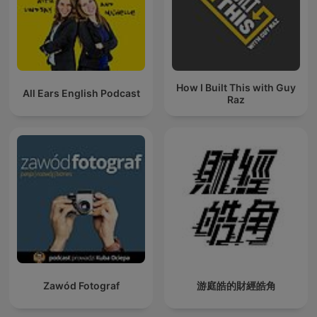
How I Built This with Guy
All Ears English Podcast
Raz
Zawód Fotograf
游庭皓的財經皓角