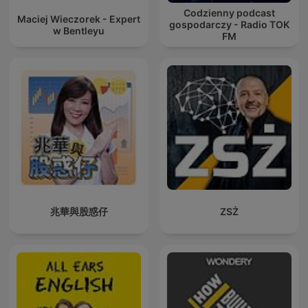
Codzienny podcast
Maciej Wieczorek - Expert
gospodarczy - Radio TOK
w Bentleyu
FM
兆華與股惑仔
ZSŻ