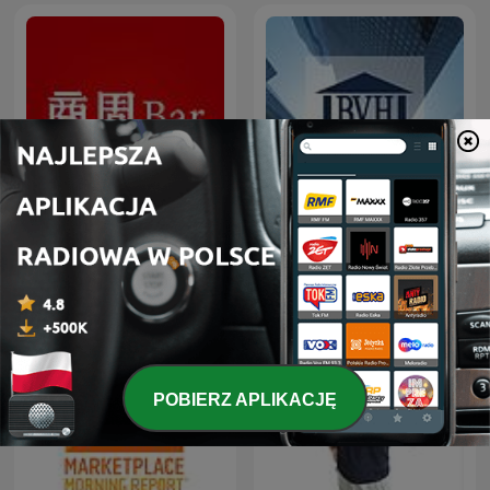
商周Bar
BVH Podcast
POBIERZ APLIKACJĘ