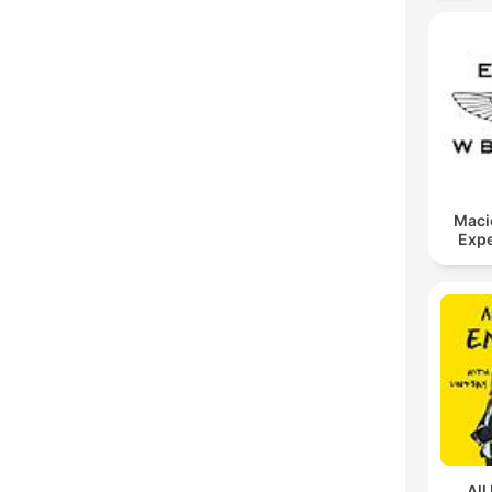
Maci
Expe
All