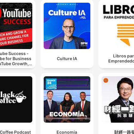
ube Success -
Libros pa
be for Business
Culture IA
Emprendedo
uTube Growth,
eo Marketing
 Coffee Podcast
Economía
財經一路