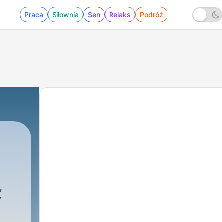
Praca
Siłownia
Sen
Relaks
Podróż
,
y