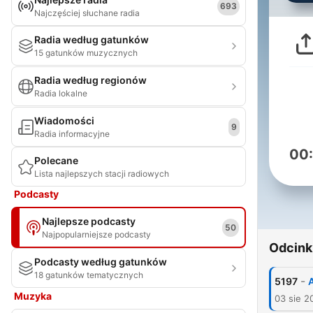
693
Najczęściej słuchane radia
Radia według gatunków
15 gatunków muzycznych
Radia według regionów
Radia lokalne
Wiadomości
9
Radia informacyjne
00
Polecane
Lista najlepszych stacji radiowych
Podcasty
Najlepsze podcasty
50
Najpopularniejsze podcasty
Odcink
Podcasty według gatunków
18 gatunków tematycznych
-
5197
Muzyka
03 sie 2