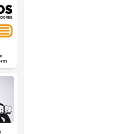
ra
res
發