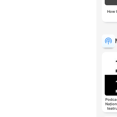
How I
Podcas
Națion
teatr