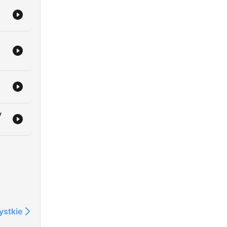
y
ystkie