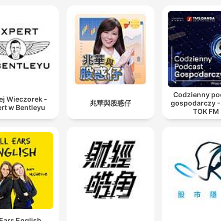
Codzienny po
ej Wieczorek -
兆華與股惑仔
gospodarczy -
rt w Bentleyu
TOK FM
 Ears English