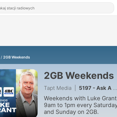
2GB Weekends
2GB Weekends
Tapt Media
|
5197 - Ask A Tradie with Simon Stevenson - 1 August 2026
Weekends with Luke Grant
9am to 1pm every Saturda
and Sunday on 2GB.