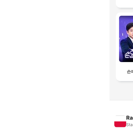
손
Ra
Sta