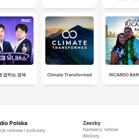
에 잡히는 경제
Climate Transformed
RICARDO BAR
dio Polska
Zasoby
Nadawcy radiowi
cje radiowe i podcasty
Widżety