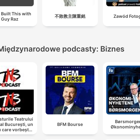
 Built This with
不敗教主陳重銘
Zawód Foto
Guy Raz
Międzynarodowe podcasty: Biznes
turile Teatrului
Børsmorge
al București, un
BFM Bourse
Økonominyhe
u care vorbește
cu tine