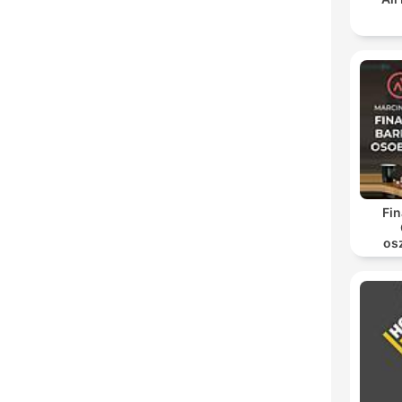
Fi
os
in
pien