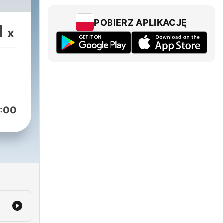
POBIERZ APLIKACJĘ
1
x
:00