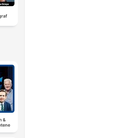
graf
n &
tene