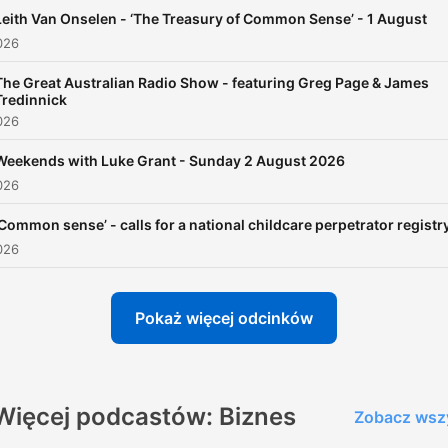
Leith Van Onselen - ‘The Treasury of Common Sense’ - 1 August
026
The Great Australian Radio Show - featuring Greg Page & James
Tredinnick
026
Weekends with Luke Grant - Sunday 2 August 2026
026
‘Common sense’ - calls for a national childcare perpetrator registr
026
Pokaż więcej odcinków
Więcej podcastów: Biznes
Zobacz wsz