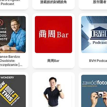
游庭皓的財經皓角
股市隱者
Podcast
nanse Bardzo
Osobiste:
商周Bar
BVH Podca
zczędzanie |
westowanie |
iądze | dobre
życie