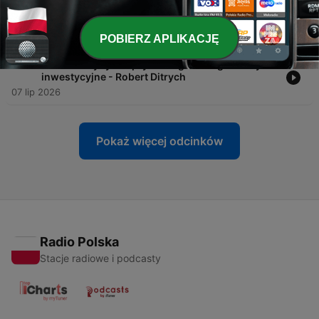
-
297
#297 Inwestor zagraniczny patrzy na dłuższy
horyzont - Kamil Sochanek
14 lip 2026
POBIERZ APLIKACJĘ
-
296
#296 Kulisy rynku prywatnego i "megatrendy"
inwestycyjne - Robert Ditrych
07 lip 2026
Pokaż więcej odcinków
Radio Polska
Stacje radiowe i podcasty