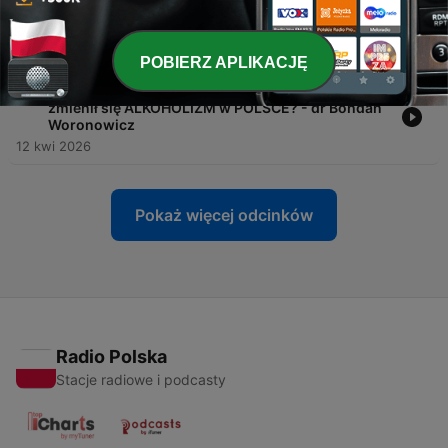
-
88
Jak wygląda ŻYCIE po ŚMIERCI? Co się dzieje w
głowie PO ODWYKU? - Marta Markiewicz
03 maj 2026
POBIERZ APLIKACJĘ
-
87
Czy DWA PIWKA dziennie to już PROBLEM? Jak
zmienił się ALKOHOLIZM w POLSCE? - dr Bohdan
Woronowicz
12 kwi 2026
Pokaż więcej odcinków
Radio Polska
Stacje radiowe i podcasty