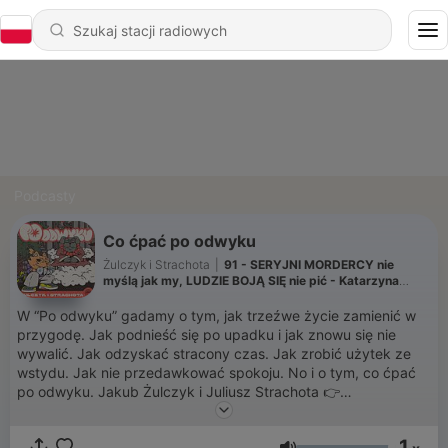
Podcasty
Co ćpać po odwyku
Żulczyk i Strachota
|
91 - SERYJNI MORDERCY nie
myślą jak my, LUDZIE BOJĄ SIĘ nie pić - Katarzyna
Puzyńska
W “Po odwyku” gadamy o tym, jak trzeźwe życie zamienić w
przygodę. Jak podnieść się po upadku i jak znowu się nie
wywalić. Jak odzyskać stracony czas. Jak zrobić użytek ze
wstydu. Jak nie przedawkować spokoju. No i o tym, co ćpać
po odwyku. Jakub Żulczyk i Juliusz Strachota 👉
⁠⁠⁠⁠⁠⁠https://patronite.pl/poodwyku⁠⁠⁠⁠⁠⁠ - wesprzyj nas! 👉
⁠⁠⁠⁠⁠https://poodwyku.pl⁠⁠⁠⁠ - kup wydane przez nas książki!
1