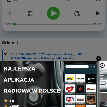
x
Głośność
00:00
00:00
Odcinki
-
91
SERYJNI MORDERCY nie myślą jak my, LUDZIE
BOJĄ SIĘ nie pić - Katarzyna Puzyńska
21 cze 2026
-
90
Jak MŁODZI LUDZIE trafiają na ulicę? DRAMAT
samotnych matek - Agnieszka Sikora
07 cze 2026
-
89
Czy myślimy o POWROCIE DO PICIA? O czym jest
nasza NOWA KSIĄŻKA? - Q&A Strachota i Żulczyk
24 maj 2026