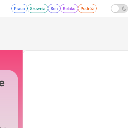
Praca
Siłownia
Sen
Relaks
Podróż
e