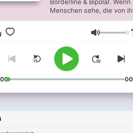
Borderline & Bipolar. Wenn 
Menschen sehe, die von i
Alltag aus der Klinik berich
die sich aus Angst ausgela
Głośność
zu werden, nicht trauen zu
sprechen,die sich in die A
ritzen weil sie sich selbst n
ertragen, die sich und ihre
Körper nicht lieben können
dann steigt mir Gänsehaut 
:00
00
denn ich war in der selben
Situation. Ich war am tiefs
Punkt. Ich fand nichts meh
liebens- oder lebenswert -
i
und dennoch ging ich zur
Therapie. Ich trainierte Skil