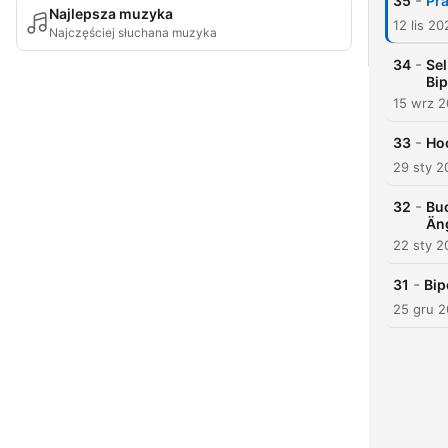
-
35
Pra
Najlepsza muzyka
12 lis 20
Najczęściej słuchana muzyka
-
34
Sel
Bip
15 wrz 
-
33
Hoc
29 sty 2
-
32
Buc
Än
22 sty 2
-
31
Bip
25 gru 