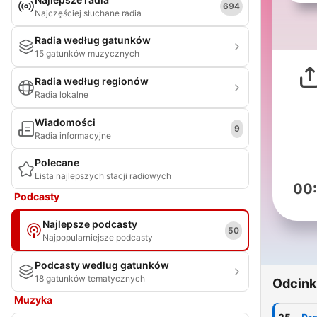
694
Najczęściej słuchane radia
Radia według gatunków
15 gatunków muzycznych
Radia według regionów
Radia lokalne
Wiadomości
9
Radia informacyjne
Polecane
Lista najlepszych stacji radiowych
00
Podcasty
Najlepsze podcasty
50
Najpopularniejsze podcasty
Podcasty według gatunków
18 gatunków tematycznych
Odcink
Muzyka