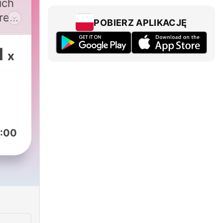
ich
hrem
POBIERZ APLIKACJĘ
ten,
cht
1
x
rme
icht
n
auf,
:00
ten
r
ls