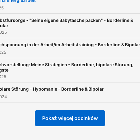
na Energiearbeit
obwohl ich sie hasste. Und
25
weil ich drangeblieben, bin
bstfürsorge - "Seine eigene Babytasche packen" - Borderline &
heute stärker.
olar
2025
hspannung in der Arbeit/im Arbeitstraining - Borderline & Bipola
025
hvorstellung: Meine Strategien - Borderline, bipolare Störung,
gste
025
olare Störung - Hypomanie - Borderline & Bipolar
2024
Pokaż więcej odcinków