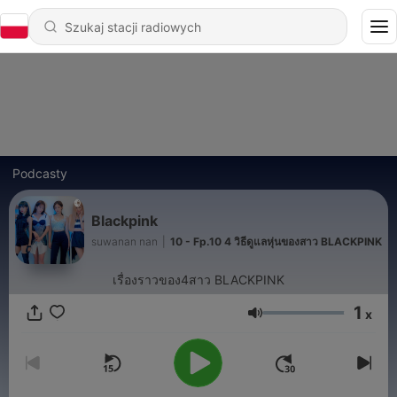
Podcasty
Blackpink
suwanan nan
|
10 - Fp.10 4 วิธีดูแลหุ่นของสาว BLACKPINK
เรื่องราวของ4สาว BLACKPINK
1
x
Głośność