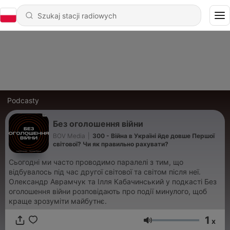
Podcasty
Без оголошення війни
BOV Media
|
300 - Війна в Україні йде довше Першої
світової? Чи як правильно рахувати?
Сьогодні ми часто проводимо паралелі з тим, що
відбувалось під час другої світової та світом після неї.
Олександр Аврамчук та Ілля Кабачинський у подкасті Без
оголошення війни розповідають про події минулого, щоб
краще зрозуміти майбутнє.
1
x
Głośność