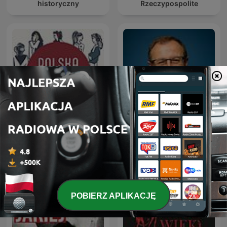
historyczny
Rzeczypospolite
Polska na ucho
Dudek o Historii
POBIERZ APLIKACJĘ