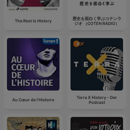
歴史を面白く学ぶコテンラ
The Rest Is History
ジオ （COTEN RADIO）
Terra X History - Der
Au Cœur de l'Histoire
Podcast