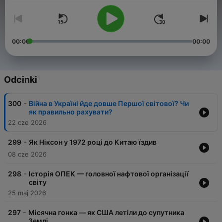
00:00
00:00
Odcinki
-
300
Війна в Україні йде довше Першої світової? Чи
як правильно рахувати?
22 cze 2026
-
299
Як Ніксон у 1972 році до Китаю їздив
08 cze 2026
-
298
Історія ОПЕК — головної нафтової організації
світу
25 maj 2026
-
297
Місячна гонка — як США летіли до супутника
Землі