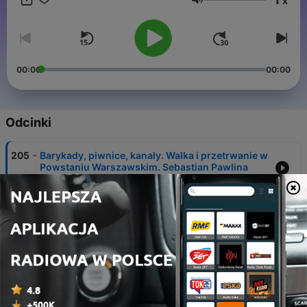
x
wydarzenia. Chcemy tworzyć alternatywę zarówno wobec
Głośność
usłużnej wobec władzy historiografii d
00:00
00:00
Odcinki
-
205
Barykady, piwnice, kanały. Walka i przetrwanie w
Powstaniu Warszawskim. Sebastian Pawlina
05 sie 2026
-
204
Kazachstan po Chruszczowie. Od republiki
sowieckiej do lidera Azji Centralnej. Dr Dimitrij
Panto
29 lip 2026
-
203
1943 – rok przełomu. Wielka Brytania w czasie II
wojny światowej - cz. 3 – Prof. Jacek Tebinka
22 lip 2026