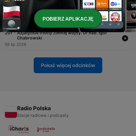
-
202
Z dziejów polskiego oporu przeciw UPA na
Wołyniu. Dr Mariusz Zajączkowski
POBIERZ APLIKACJĘ
15 lip 2026
-
201
Azjatyckie fronty zimnej wojny. Dr hab. Igor
Chabrowski
08 lip 2026
Pokaż więcej odcinków
Radio Polska
Stacje radiowe i podcasty