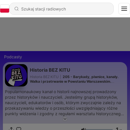
Podcasty
Historia BEZ KITU
Historia BEZ KITU
|
205 - Barykady, piwnice, kanały.
Walka i przetrwanie w Powstaniu Warszawskim.
Sebastian Pawlina
Popularnonaukowy kanał o historii najnowszej prowadzony
przez historyków i nauczycieli. Jesteśmy grupą historyków,
nauczycieli, edukatorów i osób, którym zwyczajnie zależy na
przekazywaniu wiedzy o przeszłości uwzględniający różne
punkty widzenia i zgodny z regułami warsztatu historycznego.
Zamierzamy oddawać głos profesjonalnym, uznanym
historykom odpowiedzialnie analizującym przeszłe
1