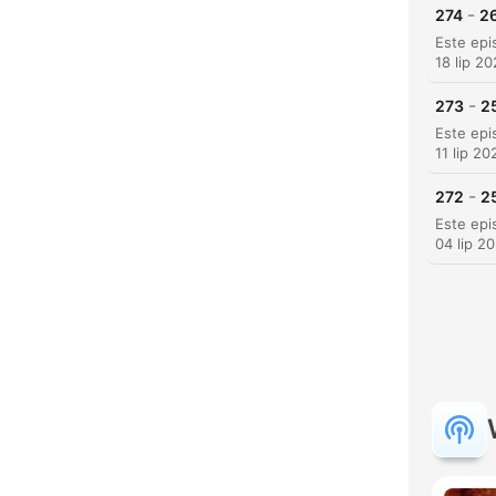
-
274
26
18 lip 2
-
273
25
11 lip 20
-
272
2
04 lip 2
K
Najw