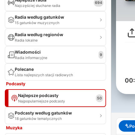
694
Najczęściej słuchane radia
Radia według gatunków
15 gatunków muzycznych
Radia według regionów
Radia lokalne
Wiadomości
9
Radia informacyjne
Polecane
Lista najlepszych stacji radiowych
00
Podcasty
Najlepsze podcasty
50
Najpopularniejsze podcasty
Podcasty według gatunków
18 gatunków tematycznych
Po
Muzyka