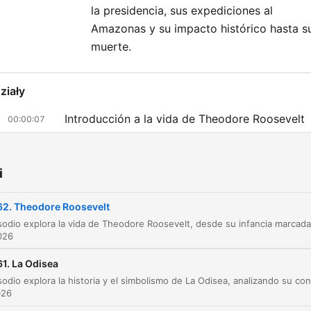
la presidencia, sus expediciones al
Amazonas y su impacto histórico hasta s
muerte.
ziały
Introducción a la vida de Theodore Roosevelt
00:00:07
Infancia, privilegio y fragilidad física
00:01:56
i
Formación académica y carrera temprana
00:08:15
Ingreso a la política y vida personal
62. Theodore Roosevelt
00:10:35
La tragedia y el refugio en el oeste
00:13:02
026
El refugio en el oeste y la forja del carácter
1. La Odisea
00:15:23
El regreso al este y la vida política en Nueva 
026
00:18:54