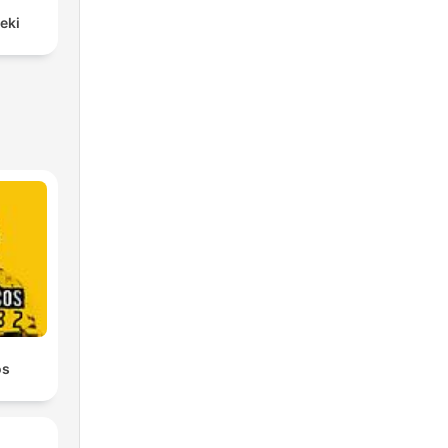
eki
os