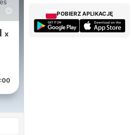
les
POBIERZ APLIKACJĘ
ia
ra
1
x
el
de
todo
:00