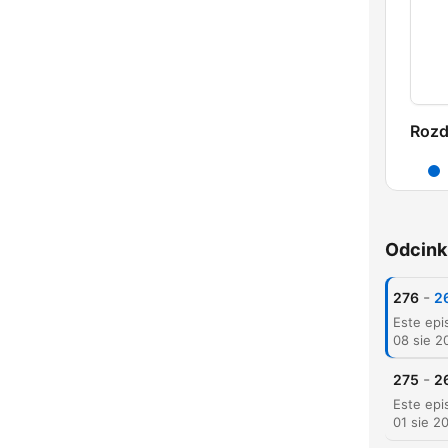
Rozd
Odcink
-
276
2
08 sie 2
-
275
26
01 sie 2