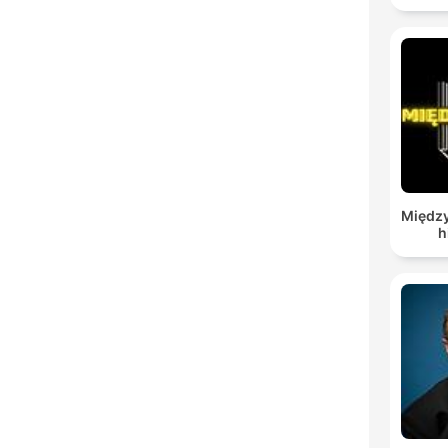
Między
h