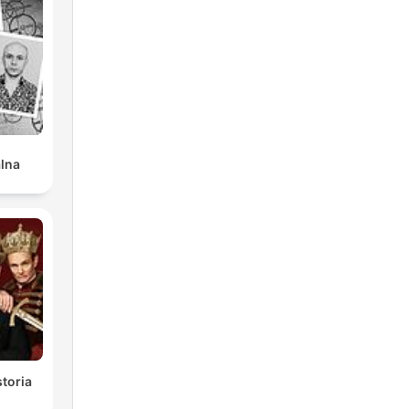
ió
del
alna
tema
o
toria