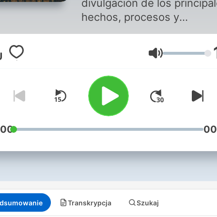
divulgación de los principa
hechos, procesos y
personalidades de la Histor
de la Humanidad, aptos pa
Głośność
todo público. Dictados por 
Profesor y Licenciado en
Historia, Lucas Botta. Des
Córdoba, Argentina, para 
el mundo.
:00
00
dsumowanie
Transkrypcja
Szukaj