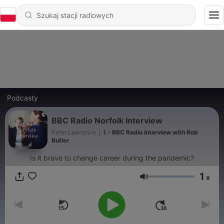
Podcasty
BBC Radio Norfolk Interview
Peter Lawrence
|
1 - BBC Radio interview with Rob
Butler
Is it brave to change career during the pandemic?
1
x
Głośność