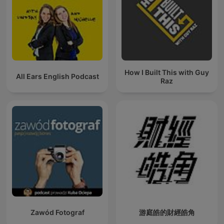
How I Built This with Guy
All Ears English Podcast
Raz
Zawód Fotograf
游庭皓的財經皓角