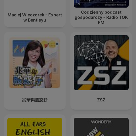
Codzienny podcast
Maciej Wieczorek - Expert
gospodarczy - Radio TOK
w Bentleyu
FM
兆華與股惑仔
ZSŻ