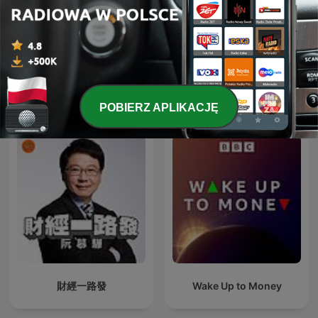
Marketplace Morning
BVH Podcast
Report
Międzynarodowe podcasty: Biznes
POBIERZ APLIKACJĘ
財經一路發
Wake Up to Money