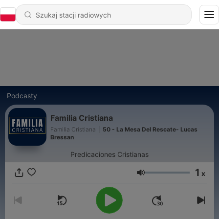
Podcasty
Familia Cristiana
Familia Cristiana
|
50 - La Mesa Del Rescate- Lucas
Bressan
Predicaciones Cristianas
1
x
Głośność