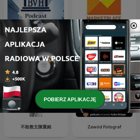
Marketplace Morning
BVH Podcast
Report
POBIERZ APLIKACJĘ
不敗教主陳重銘
Zawód Fotograf