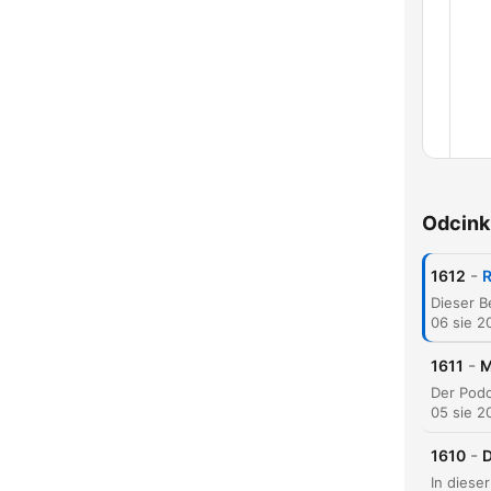
Odcink
-
1612
R
Rozd
06 sie 2
-
1611
M
05 sie 2
-
1610
D