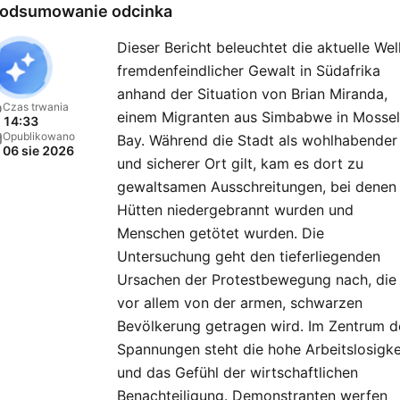
von ihrem Arbeitsalltag im
odsumowanie odcinka
Ausland.
Dieser Bericht beleuchtet die aktuelle Wel
fremdenfeindlicher Gewalt in Südafrika
anhand der Situation von Brian Miranda,
Czas trwania
einem Migranten aus Simbabwe in Mossel
14:33
Opublikowano
Bay. Während die Stadt als wohlhabender
06 sie 2026
und sicherer Ort gilt, kam es dort zu
gewaltsamen Ausschreitungen, bei denen
Hütten niedergebrannt wurden und
Menschen getötet wurden. Die
Untersuchung geht den tieferliegenden
Ursachen der Protestbewegung nach, die
vor allem von der armen, schwarzen
Bevölkerung getragen wird. Im Zentrum d
Spannungen steht die hohe Arbeitslosigke
und das Gefühl der wirtschaftlichen
Benachteiligung. Demonstranten werfen