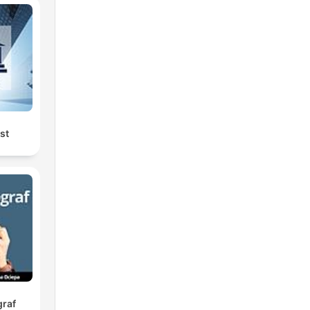
n
nd
st
graf