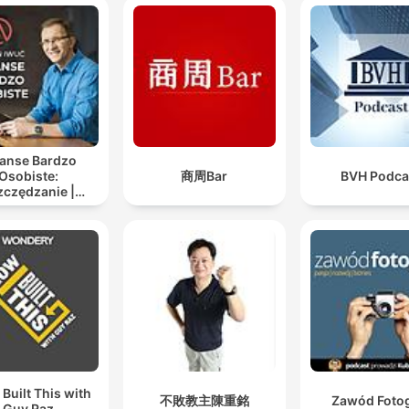
sie klingen wütend auf Migranten, aber sie klingen
mindestens so wütend auf die Regierung, wenn nicht
noch wütend.
00:12:03 · Die Beobachtung, dass der Zorn der Demonstrante
sich primär gegen das politische Versagen richtet.
Südafrika ist laut manchen Zahlen das ungleichste La
nanse Bardzo
Osobiste:
商周Bar
BVH Podca
der Welt.
zczędzanie |
00:14:00 · Die fundamentale soziale Ungleichheit wird als
westowanie |
iądze | dobre
treibende Kraft hinter den Protesten identifiziert.
życie
 Built This with
不敗教主陳重銘
Zawód Foto
Guy Raz