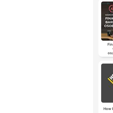
Fi
os
in
pien
How I