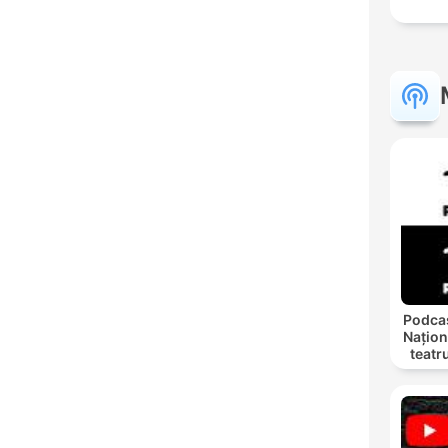
Podcas
Națion
teatr