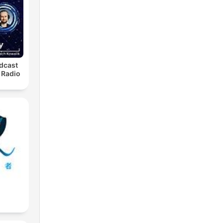
ge
dcast
den
 Radio
en