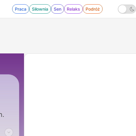
Praca
Siłownia
Sen
Relaks
Podróż
n.