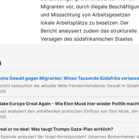
Migranten vor, durch illegale Beschäftigu
und Missachtung von Arbeitsgesetzen
lokale Arbeitsplätze zu besetzen. Der
Bericht analysiert zudem das strukturelle
Versagen des südafrikanischen Staates
sowie die enorme soziale Ungleichheit im
Land, die die Gewalt gegen Einwanderer
i
als Ventil für den Frust über die Regierun
und fehlende Perspektiven nutzt.
ohe Gewalt gegen Migranten: Wieso Tausende Südafrika verlass
ziały
026
Porträt von Brian Miranda in Mossel Bay
ake Europe Great Again - Wie Elon Musk hier wieder Politik mach
00:00:09
Die Ausbreitung fremdenfeindlicher Gewalt in
026
00:02:05
Südafrika
eal or no deal: Was taugt Trumps Gaza-Plan wirklich?
Der Ausnahmezustand und die Fluchtbewegun
00:03:39