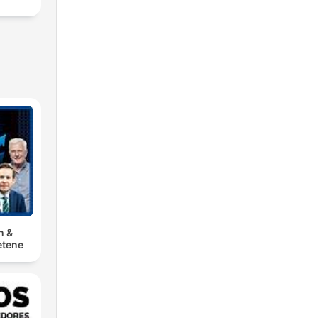
n &
tene