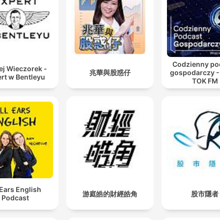
00:01:01 · Der Bericht beschreibt die prekäre und isolierte La
des Migranten Brian Miranda nach den Ausschreitungen.
unsere jungen Leute haben keine Jobs, weil die
Ausländer kommen, die nehmen alles, die halten sich
Codzienny po
ej Wieczorek -
nicht ans Arbeitsgesetz, die arbeiten für weniger als 
兆華與股惑仔
gospodarczy -
rt w Bentleyu
TOK FM
Mindestlohn und dann zahlen sie erst noch keine
Steuern.
00:09:35 · Ein Demonstrant erläutert die wirtschaftlichen
Vorurteile und die Wut der lokalen Bevölkerung gegen
Einwanderer.
Jeder Dritte ist arbeitslos. Bei den jungen Erwachsen
sind es fast zwei Drittel.
00:10:48 · Der Korrespondent liefert statistische Fakten zur
 Ears English
游庭皓的財經皓角
股市隱者
extrem hohen Arbeitslosigkeit in Südafrika.
Podcast