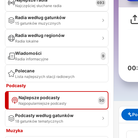
693
Najczęściej słuchane radia
Radia według gatunków
15 gatunków muzycznych
Radia według regionów
Radia lokalne
Wiadomości
9
Radia informacyjne
00
Polecane
Lista najlepszych stacji radiowych
Podcasty
Najlepsze podcasty
50
Najpopularniejsze podcasty
Po
Podcasty według gatunków
18 gatunków tematycznych
Muzyka