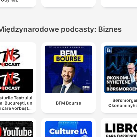
Międzynarodowe podcasty: Biznes
turile Teatrului
Børsmorge
al București, un
BFM Bourse
Økonominyhe
u care vorbește
cu tine