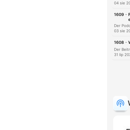
04 sie 2
-
1609
03 sie 2
-
1608
31 lip 2
K
Najw