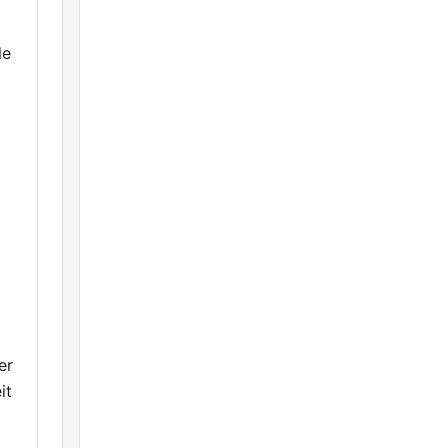
le
er
it