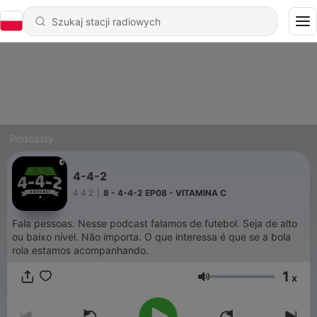
Podcasty
4-4-2
4 4 2
|
8 - 4-4-2 EP08 - VITAMINA C
Fala pessoas. Nesse podcast falamos de futebol. Seja de alto
ou baixo nível. Não importa. O que interessa é que se a bola
rola estamos acompanhando.
1
x
Głośność