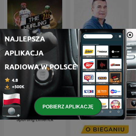
The Hurling Pod
El VBar
POBIERZ APLIKACJĘ
Sporting Limerick