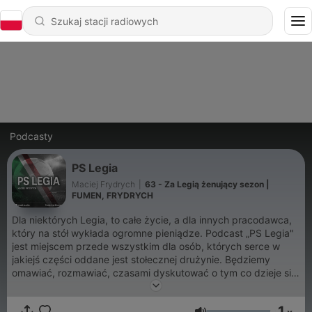
Podcasty
PS Legia
Maciej Frydrych
|
63 - Za Legią żenujący sezon |
FUMEN, FRYDRYCH
Dla niektórych Legia, to całe życie, a dla innych pracodawca,
który na stół wykłada ogromne pieniądze. Podcast „PS Legia"
jest miejscem przede wszystkim dla osób, których serce w
jakiejś części oddane jest stołecznej drużynie. Będziemy
omawiać, rozmawiać, czasami dyskutować o tym co dzieje się
wokół warszawskiego zespołu. Chcemy zagwarantować Wam
cotygodniową dawkę najważniejszych wydarzeń, plotek,
1