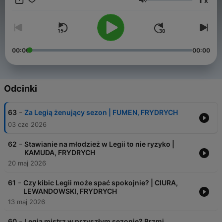
x
analiz, opinii czy wspomnień. Nie zabraknie również rozmów o
Głośność
rywalach Legii Warszawa w myśl zasady "Przyjaciół trzymaj się
blisko, a wrogów jeszcze bliżej".
00:00
00:00
Odcinki
-
63
Za Legią żenujący sezon | FUMEN, FRYDRYCH
03 cze 2026
-
62
Stawianie na młodzież w Legii to nie ryzyko |
KAMUDA, FRYDRYCH
20 maj 2026
-
61
Czy kibic Legii może spać spokojnie? | CIURA,
LEWANDOWSKI, FRYDRYCH
13 maj 2026
-
60
Legia mistrz w przyszłym sezonie? Brzmi