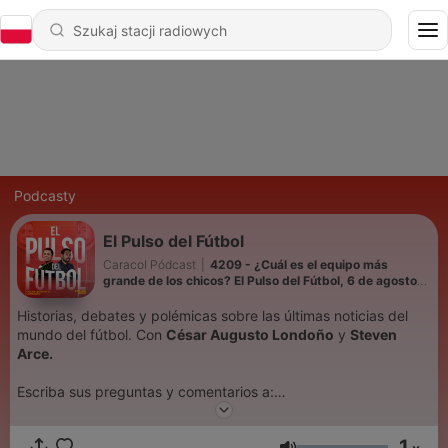
Podcasty
El Pulso del Fútbol
Caracol Pódcast
|
4209 - ¿Cuál es el equipo más
grande de los chicos? El Pulso del Fútbol, 6 de agosto
del 2026
Historias, debates y polémicas sobre las últimas noticias del
mundo del fútbol. Con
César Augusto Londoño
y
Steven
Arce.
Escriba sus preguntas y comentarios a:
elpulso@caracol.com.co
1