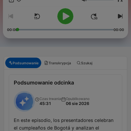
x
Głośność
00:00
00:00
Podsumowanie
Transkrypcja
Szukaj
Podsumowanie odcinka
Czas trwania
Opublikowano
45:31
06 sie 2026
En este episodio, los presentadores celebran
el cumpleaños de Bogotá y analizan el