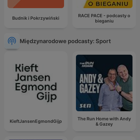
RACE PACE - podcasty o
Budnik i Pokrzywiński
bieganiu
Międzynarodowe podcasty: Sport
The Run Home with Andy
KieftJansenEgmondGijp
& Gazey