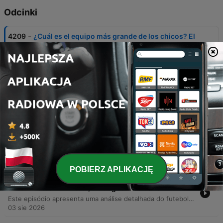
Odcinki
-
4209
¿Cuál es el equipo más grande de los chicos? El
Pulso del Fútbol, 6 de agosto del 2026
En este episodio, los presentadores celebran el cumpleaños de Bogotá y analizan el mercado de fichajes internacional y local, incluyendo movimientos de jugadores como Rodri al Barcelona y la llegada de Yán Poveda a Atlético Nacional. También se debate sobre posibles entrenadores para el Real Madrid y se rinde homenaje a futbolistas bogotanos históricos como Camilo Vargas. El programa profundiza en el análisis arbitral del partido entre América y Once Caldas, destacando polémicas expulsiones. Finalmente, se discuten las inversiones de River Plate, la actualidad de la Selección Colombia bajo la gestión de Lorenzo y la tensión política entre la UEFA y la FIFA respecto a las competencias mundiales.
06 sie 2026
-
4208
¿Cree en este Millonarios? El Pulso del Fútbol,
5 de agosto del 2026
O episódio inicia com uma homenagem a Alfonso Lizarasso e reflexões sobre o medo, seguido por debates sobre transferências de jogadores e críticas a declarações racistas de um ex-árbitro. A discussão aborda os desafios do futebol colombiano, incluindo a necessidade de valorizar jovens talentos e denúncias de corrupção em categorias de base. A análise prossegue com questões jurídicas e disciplinares no esporte, confrontando regulamentos da FIFA com direitos trabalhistas. O programa encerra analisando o desempenho técnico de equipes como Medellín e Millonarios, focando em aspectos táticos e atuações individuais.
05 sie 2026
-
4207
¿Jugar con # 10 o jugar sin él? El Pulso del
Fútbol, 4 de agosto del 2026
El episodio inicia con una reflexión sobre la filosofía de vida y la importancia de la tranquilidad, para luego abordar la detención del exfutbolista Diego Serna en Estados Unidos. El debate central se enfoca en la Selección Colombia, analizando la convocatoria de jugadores como Quintero y James, las propuestas tácticas para el mediocampo y el potencial de delanteros como Jhon Durán frente a otros referentes. Asimismo, se discuten polémicas internacionales relacionadas con la FIFA, incluyendo acusaciones de chantaje contra Gianni Infantino y la crisis de liderazgo en la organización. El programa concluye analizando transferencias de jugadores, el valor de mercado de figuras como Vinicius Junior y el panorama del fútbol colombiano con equipos como Bucaramanga y Millonarios.
04 sie 2026
POBIERZ APLIKACJĘ
-
4206
¿Qué refuerzos iniciaron mejor en la Liga? El
Pulso del Fútbol, 3 de agosto de 2026
Este episódio apresenta uma análise detalhada do futebol colombiano, abordando desde a goleada do América de Cali até as polêmicas de arbitragem e o uso do VAR. Os apresentadores discutem o desempenho de jogadores da seleção colombiana, com foco na ascensão de Jason Guzmán e críticas às convocações baseadas em histórico passado. A discussão estende-se à análise de partidas entre Millonarios, Junior, Santa Fe e 11 Caldas, além de avaliar talentos individuais como Martegani e Contreras. O debate encerra abordando rumores sobre David Beckham na FIFA e as implicações financeiras da expansão do Mundial.
03 sie 2026