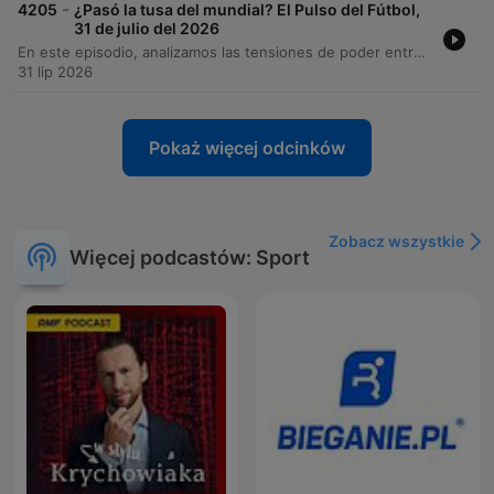
-
4205
¿Pasó la tusa del mundial? El Pulso del Fútbol,
31 de julio del 2026
En este episodio, analizamos las tensiones de poder entre la FIFA y la UEFA ante la propuesta de inversión privada y el impacto de la comercialización en la gobernanza global. También abordamos la saturación del calendario deportivo y su efecto en los jugadores. El programa recorre la actualidad del fútbol internacional y local, desde el ranking mundial de ligas según Opta hasta las polémicas demandas por alineación indebida en Colombia. Además, rendimos homenaje a Franco Baresi y comentamos las últimas noticias sobre transferencias y resultados de equipos como Atlético Nacional, Real Madrid y Once Caldas.
31 lip 2026
Pokaż więcej odcinków
Zobacz wszystkie
Więcej podcastów: Sport