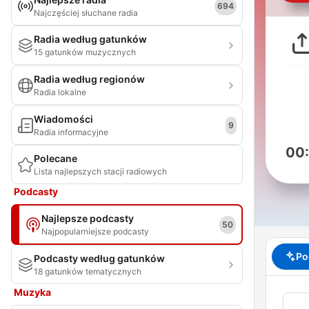
694
Najczęściej słuchane radia
Radia według gatunków
15 gatunków muzycznych
Radia według regionów
Radia lokalne
Wiadomości
9
Radia informacyjne
00
Polecane
Lista najlepszych stacji radiowych
Podcasty
Najlepsze podcasty
50
Najpopularniejsze podcasty
Po
Podcasty według gatunków
18 gatunków tematycznych
Muzyka