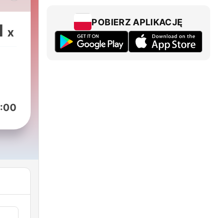
na
vo
POBIERZ APLIKACJĘ
1
x
:00