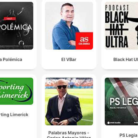
a Polémica
El VBar
Black Hat Ul
ting Limerick
Palabras Mayores -
PS Legia
Carlos Antonio Vélez