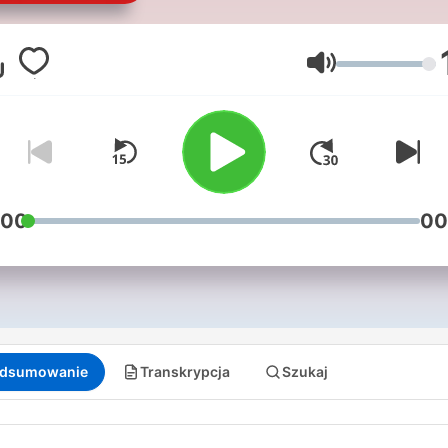
su audiocolumna diaria opi
sobre el acontecer deporti
del fútbol colombiano y del
Głośność
mundo
:00
00
dsumowanie
Transkrypcja
Szukaj