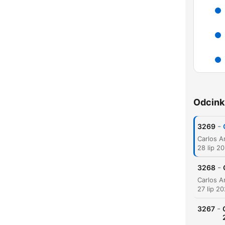
Odcink
-
3269
28 lip 2
-
3268
K
Najw
27 lip 2
-
3267