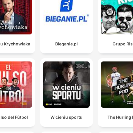
convocar a ciertos jugadores por intereses económicos.
Es cierto que yo agarré. O sea que ya. Entonces sí h
un contacto. Es cierto que yo agarré. Yo tenía agarr
a un compañero haciéndole un reclamo.
00:23:31 · El narrador cita las palabras de Durán para explicar
lu Krychowiaka
Bieganie.pl
Grupo Ris
sucedido durante un altercado en el camerino.
Es que es muy fácil decir, cuando no es el bolsillo de
uno, lo que corresponde al bolsillo de otro.
00:27:19 · El locutor reflexiona sobre la dificultad de juzgar las
decisiones económicas de un jugador ante una oferta millonari
ulso del Fútbol
W cieniu sportu
The Hurling