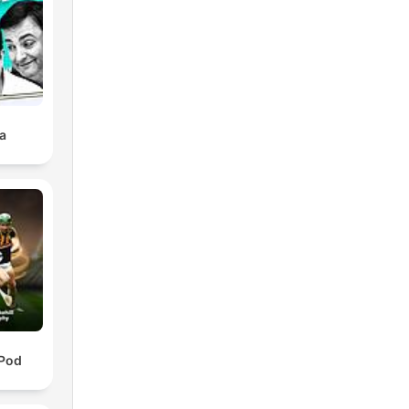
ubo
ado
 lo
a
a.
 Pod