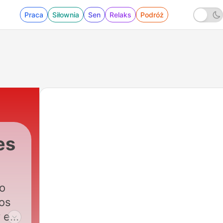
Praca
Siłownia
Sen
Relaks
Podróż
es
no
vos
y en