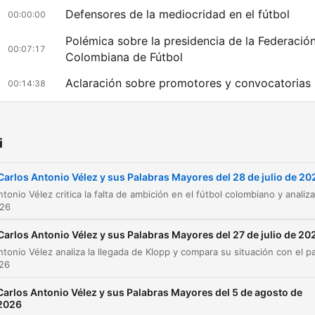
Defensores de la mediocridad en el fútbol
00:00:00
Polémica sobre la presidencia de la Federació
00:07:17
Colombiana de Fútbol
Aclaración sobre promotores y convocatorias
00:14:38
Críticas a las convocatorias y el técnico Lore
00:20:07
El incidente en el vestuario según Alberto Suá
i
00:22:42
El posible futuro de Lucho en Al-Hilal
00:25:25
Carlos Antonio Vélez y sus Palabras Mayores del 28 de julio de 20
Rumores de transferencias: Lucumí y Juanfer
026
00:28:52
Quintero
Carlos Antonio Vélez y sus Palabras Mayores del 27 de julio de 20
liknij rozdział, aby przejść bezpośrednio do tego momentu
ażniejsze momenty
026
Carlos Antonio Vélez y sus Palabras Mayores del 5 de agosto de
Pues bien, en el fútbol aparecieron los defensores de 
2026
mediocridad.