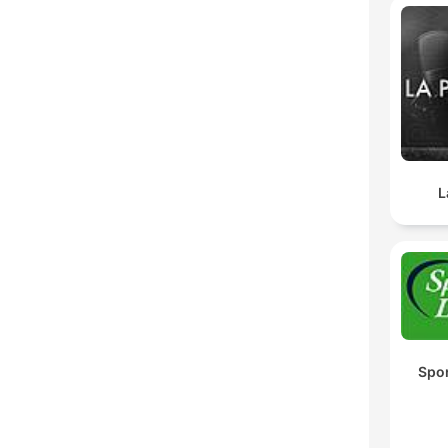
L
Spor