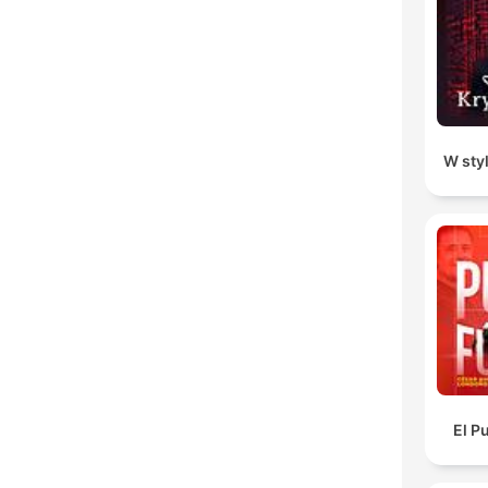
W sty
El P