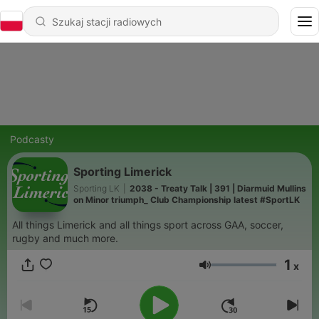
Podcasty
Sporting Limerick
Sporting LK
|
2038 - Treaty Talk | 391 | Diarmuid Mullins
on Minor triumph_ Club Championship latest #SportLK
All things Limerick and all things sport across GAA, soccer,
rugby and much more.
1
x
Głośność