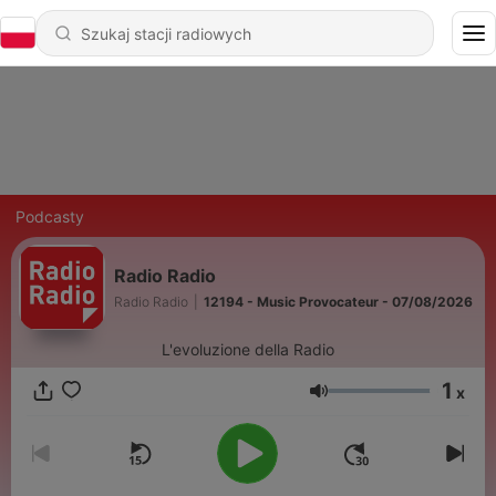
Podcasty
Radio Radio
Radio Radio
|
12194 - Music Provocateur - 07/08/2026
L'evoluzione della Radio
1
x
Głośność