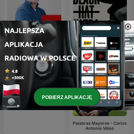
El VBar
Black Hat Ultra
POBIERZ APLIKACJĘ
Sporting Limerick
Palabras Mayores - Carlos
Antonio Vélez