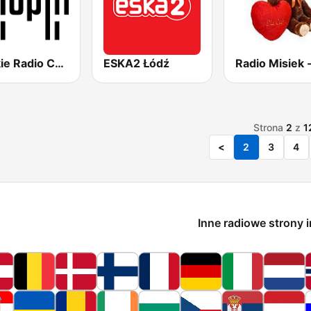
Polskie Radio Chopin
ESKA2 Łódź
Strona
2
z
1
<
2
3
4
Inne radiowe strony 