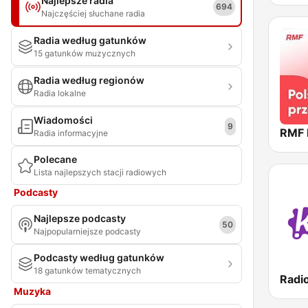
Najlepsze radia
694
Najczęściej słuchane radia
Radia według gatunków
15 gatunków muzycznych
Radia według regionów
Radia lokalne
Wiadomości
9
Radia informacyjne
Polecane
Lista najlepszych stacji radiowych
Podcasty
Najlepsze podcasty
50
Najpopularniejsze podcasty
Podcasty według gatunków
18 gatunków tematycznych
Muzyka