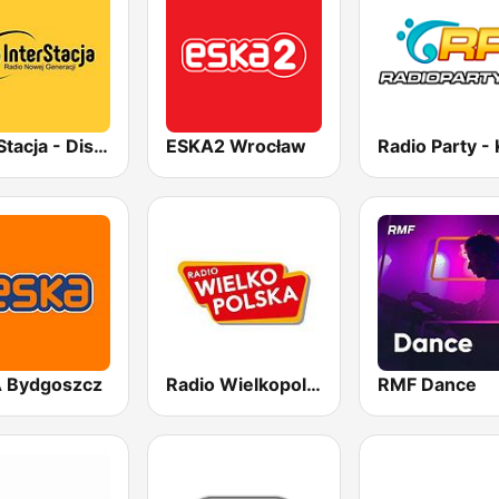
InterStacja - Disco Polo
ESKA2 Wrocław
 Bydgoszcz
Radio Wielkopolska
RMF Dance