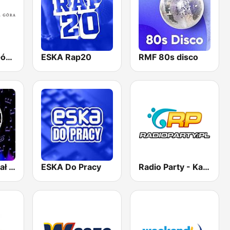
Radio Jasna Góra 100.6
ESKA Rap20
RMF 80s disco
PartyBox-Kanał Klubowy
ESKA Do Pracy
Radio Party - Kanał Vocal Trance