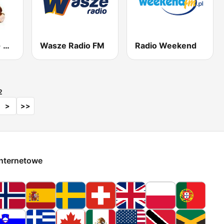
Radio Misiek - muzyka biesiadna
Wasze Radio FM
Radio Weekend
2
>
>>
internetowe