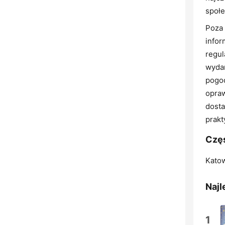
społ
Poza 
infor
regul
wydar
pogod
opraw
dosta
prakt
Częs
Katow
Najl
1