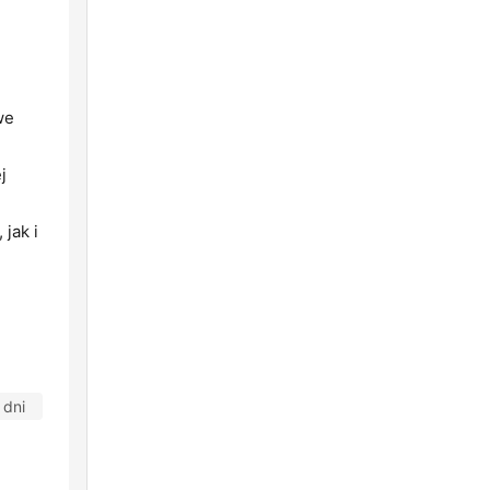
we
j
jak i
 dni