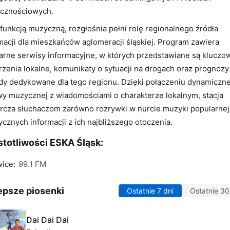
ecznościowych.
funkcją muzyczną, rozgłośnia pełni rolę regionalnego źródła
macji dla mieszkańców aglomeracji śląskiej. Program zawiera
arne serwisy informacyjne, w których przedstawiane są kluczo
zenia lokalne, komunikaty o sytuacji na drogach oraz prognozy
y dedykowane dla tego regionu. Dzięki połączeniu dynamiczne
y muzycznej z wiadomościami o charakterze lokalnym, stacja
rcza słuchaczom zarówno rozrywki w nurcie muzyki popularnej, 
ycznych informacji z ich najbliższego otoczenia.
totliwości ESKA Śląsk:
ice:
99.1 FM
epsze piosenki
Ostatnie 7 dni
Ostatnie 30
Dai Dai Dai