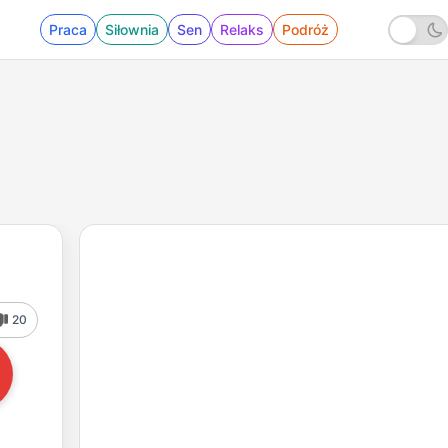
Praca
Siłownia
Sen
Relaks
Podróż
20