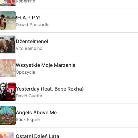
Robertino
!H.A.P.P.Y!
Dawid Podsiadlo
Dżentelmenel
Vito Bambino
Wszystkie Moje Marzenia
Opozycja
Yesterday (feat. Bebe Rexha)
David Guetta
Angels Above Me
Stick Figure
Ostatni Dzień Lata