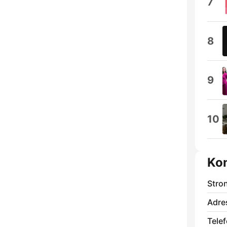
7
8
9
10
Ko
Stro
Adre
Telef