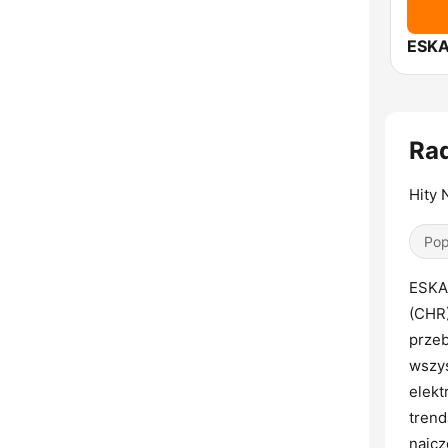
ESKA
Ra
Hity 
Pop
ESKA 
(CHR)
przeb
wszy
elekt
trend
najcz