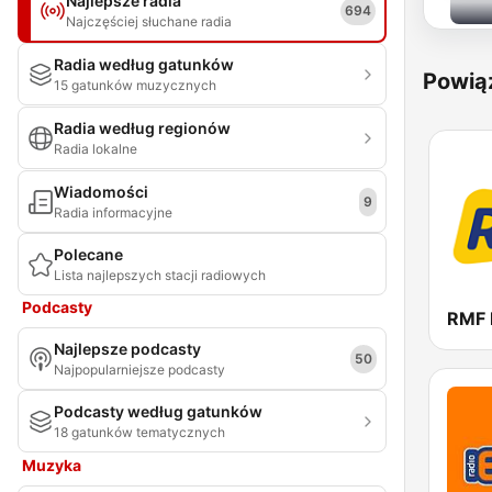
Najlepsze radia
694
Najczęściej słuchane radia
Radia według gatunków
Powią
15 gatunków muzycznych
Radia według regionów
Radia lokalne
Wiadomości
9
Radia informacyjne
Polecane
Lista najlepszych stacji radiowych
Podcasty
RMF
Najlepsze podcasty
50
Najpopularniejsze podcasty
Podcasty według gatunków
18 gatunków tematycznych
Muzyka