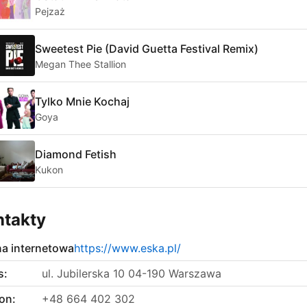
Pejzaż
Sweetest Pie (David Guetta Festival Remix)
Megan Thee Stallion
Tylko Mnie Kochaj
Goya
Diamond Fetish
Kukon
ntakty
na internetowa
https://www.eska.pl/
s:
ul. Jubilerska 10 04-190 Warszawa
on:
+48 664 402 302