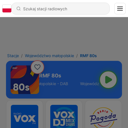
Stacje
Województwo małopolskie
RMF 80s
RMF 80s
Województwo małopolskie - DAB