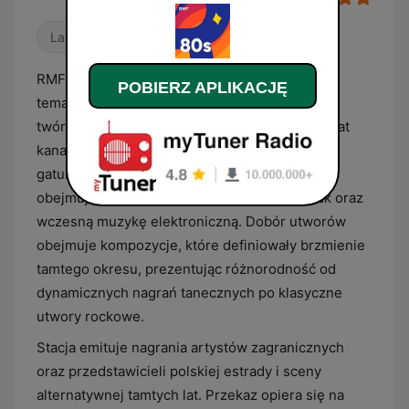
Lata 80.
RMF 80s to polska stacja radiowa o profilu
POBIERZ APLIKACJĘ
tematycznym, która w całości poświęcona jest
twórczości muzycznej z lat 80. XX wieku. Format
kanału koncentruje się na szerokim spektrum
gatunków popularnych w tamtej dekadzie,
obejmującym synth-pop, new wave, pop-rock oraz
wczesną muzykę elektroniczną. Dobór utworów
obejmuje kompozycje, które definiowały brzmienie
tamtego okresu, prezentując różnorodność od
dynamicznych nagrań tanecznych po klasyczne
utwory rockowe.
Stacja emituje nagrania artystów zagranicznych
oraz przedstawicieli polskiej estrady i sceny
alternatywnej tamtych lat. Przekaz opiera się na