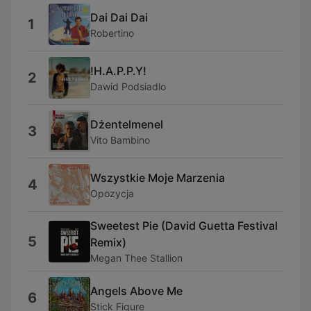
Dai Dai Dai
1
Robertino
!H.A.P.P.Y!
2
Dawid Podsiadlo
Dżentelmenel
3
Vito Bambino
Wszystkie Moje Marzenia
4
Opozycja
Sweetest Pie (David Guetta Festival
5
Remix)
Megan Thee Stallion
Angels Above Me
6
Stick Figure