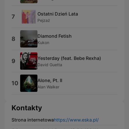
Ostatni Dzień Lata
7
Pejzaż
Diamond Fetish
8
Kukon
Yesterday (feat. Bebe Rexha)
9
David Guetta
Alone, Pt. II
10
Alan Walker
Kontakty
Strona internetowa
https://www.eska.pl/