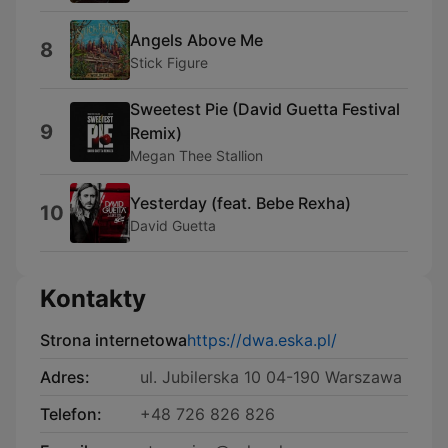
Angels Above Me
8
Stick Figure
Sweetest Pie (David Guetta Festival
9
Remix)
Megan Thee Stallion
Yesterday (feat. Bebe Rexha)
10
David Guetta
Kontakty
Strona internetowa
https://dwa.eska.pl/
Adres:
ul. Jubilerska 10 04-190 Warszawa
Telefon:
+48 726 826 826