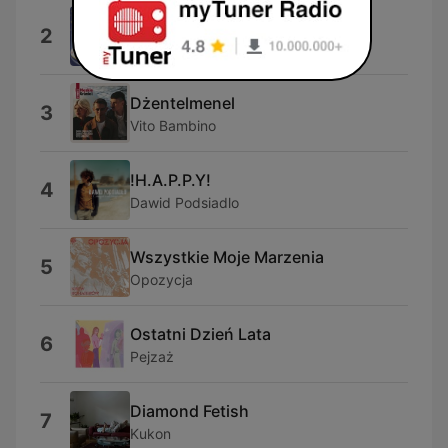
Dai Dai Dai
2
Robertino
Dżentelmenel
3
Vito Bambino
!H.A.P.P.Y!
4
Dawid Podsiadlo
Wszystkie Moje Marzenia
5
Opozycja
Ostatni Dzień Lata
6
Pejzaż
Diamond Fetish
7
Kukon