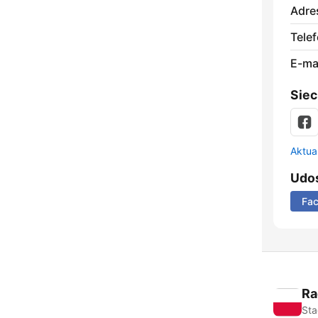
Adre
Telef
E-mai
Siec
Aktual
Udos
Fa
Ra
Sta