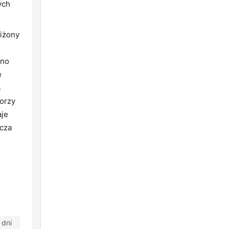
ych
iżony
wno
e
a
worzy
aje
acza
 dni