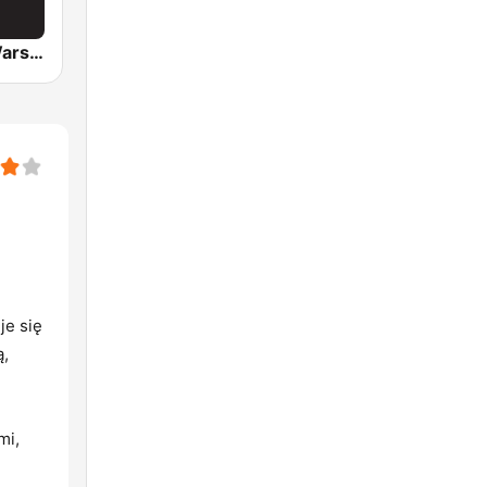
EskaROCK Warszawa
je się
ą,
mi,