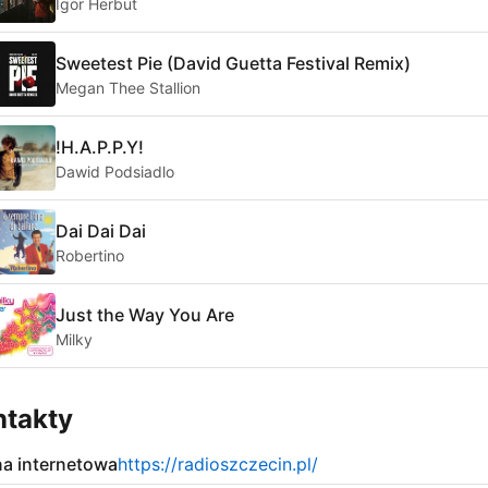
Igor Herbut
Sweetest Pie (David Guetta Festival Remix)
Megan Thee Stallion
!H.A.P.P.Y!
Dawid Podsiadlo
Dai Dai Dai
Robertino
Just the Way You Are
Milky
ntakty
na internetowa
https://radioszczecin.pl/