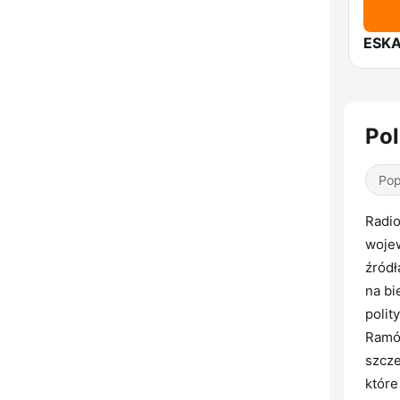
ESKA
Pol
Pop
Radio
wojew
źródł
na bi
polit
Ramów
szcze
które