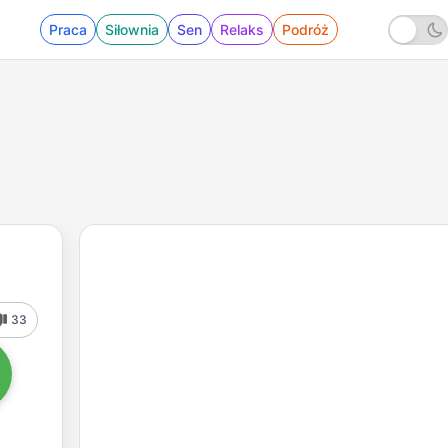
Praca
Siłownia
Sen
Relaks
Podróż
33