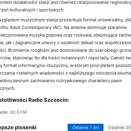
ntem działalności stacji jest również relacjonowanie regionaln
zeń kulturalnych i sportowych.
zględem muzycznym stacja prezentuje format uniwersalny, zbl
ofilu Adult Contemporary (AC). Na antenie dominuje starannie
lekcjonowana muzyka popowa oraz rockowa, obejmująca zaró
ie, jak i zagraniczne utwory z ostatnich dekad oraz współczesn
ci. Brzmienie rozgłośni jest dostosowane do szerokiego gron
rców, stanowiąc tło dla treści mówionych i reportaży. Całość t
y format informacyjno-muzyczny, w którym priorytetem pozost
rczanie rzetelnych wiadomości z najbliższego otoczenia słuch
 jednoczesnym zachowaniu rozrywkowego charakteru pasm
cznych.
totliwości Radio Szczecin:
cin:
92.0 FM
epsze piosenki
Ostatnie 7 dni
Ostatnie 30