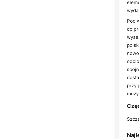
eleme
wydar
Pod w
do pr
wyse
polsk
nowoś
odbio
spójn
dosta
przy
muzy
Częs
Szcze
Najl