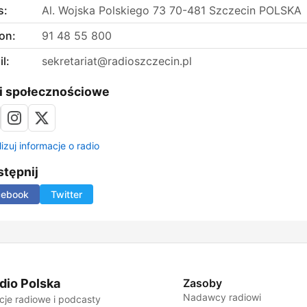
s:
Al. Wojska Polskiego 73 70-481 Szczecin POLSKA
on:
91 48 55 800
l:
sekretariat@radioszczecin.pl
i społecznościowe
izuj informacje o radio
tępnij
cebook
Twitter
dio Polska
Zasoby
Nadawcy radiowi
cje radiowe i podcasty