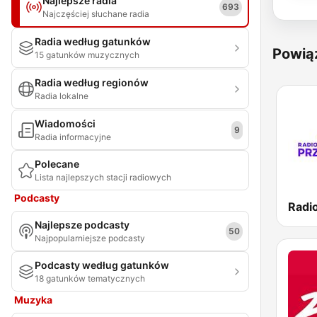
Najlepsze radia
693
Najczęściej słuchane radia
Radia według gatunków
Powią
15 gatunków muzycznych
Radia według regionów
Radia lokalne
Wiadomości
9
Radia informacyjne
Polecane
Lista najlepszych stacji radiowych
Podcasty
Najlepsze podcasty
50
Najpopularniejsze podcasty
Podcasty według gatunków
18 gatunków tematycznych
Muzyka