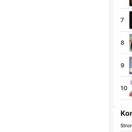
7
8
9
10
Ko
Stro