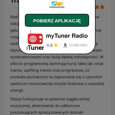
Trance na żywo
Radio Party - Kanał Trance to polska internetowa
POBIERZ APLIKACJĘ
stacja radiowa w całości poświęcona muzyce z
gatunku trance oraz jej licznym odmianom. Format
rozgłośni skupia się na prezentowaniu
elektronicznych brzmień charakteryzujących się
hipnotycznym rytmem, rozbudowanymi warstwami
syntezatorowymi oraz dużą dawką melodyjności. W
ofercie programowej dominują nurty takie jak vocal
trance, uplifting trance oraz progressive, co
pozwala słuchaczom na zapoznanie się z szerokim
spektrum nowoczesnej muzyki klubowej o wysokiej
energii.
Stacja funkcjonuje w systemie ciągłej emisji
muzycznej, skierowanej do odbiorców
poszukujących sprecyzowanych doznań