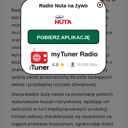
Radio Nuta na żywo
Radio Nuta to polska internetowa stacja radiowa,
która koncentruje swoją ofertę na współczesnej
muzyce popularnej oraz tanecznej. W jej profilu
muzycznym dominują gatunki takie jak pop, dance
POBIERZ APLIKACJĘ
oraz muzyka klubowa, ze szczególnym
uwzględnieniem utworów o wysokiej dynamice i
wyraźnym rytmie. Program opiera się na selekcji
bieżących hitów z list przebojów, uzupełnianych o
znane kompozycje z ostatnich dekad, co tworzy
spójną całość przeznaczoną dla osób szukających
lekkiej i przystępnej rozrywki dźwiękowej.
Stacja kładzie duży nacisk na prezentację polskich
wykonawców muzyki rozrywkowej, wplatając ich
twórczość w nurt międzynarodowych produkcji.
Format radiowy charakteryzuje się skupieniem na
ciągłym przekazie muzycznym, ograniczając treści