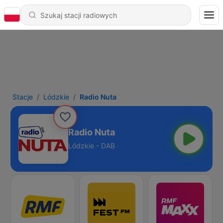
Stacje
Lódzkie
Radio Nuta
Radio Nuta
Lódzkie - DAB