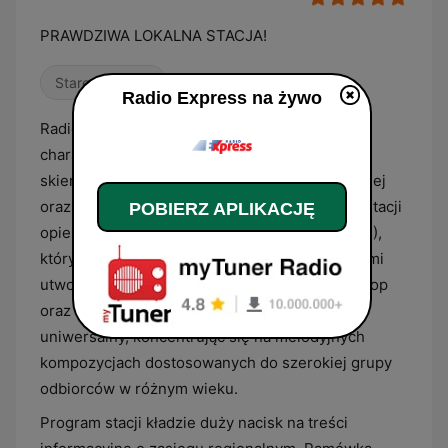
PRAWDZIWA LOKALNA STACJA!
Stare przeboje
Radio Express na żywo
Radio Express to polska rozgłośnia radiowa o
charakterze lokalnym, nadająca program
skierowany do mieszkańców aglomeracji śląskiej
oraz okolic Bielska-Białej. Warstwa muzyczna stacji
POBIERZ APLIKACJĘ
opiera się na formacie Adult Contemporary (AC),
który łączy współczesne przeboje z popularnymi
utworami z ubiegłych dekad, głównie z nurtu pop
oraz rock. Dobór repertuaru ma charakter
uniwersalny, koncentrując się na melodyjnych
kompozycjach dostosowanych do szerokiej grupy
odbiorców w różnym wieku.
Program stacji kładzie duży nacisk na treści