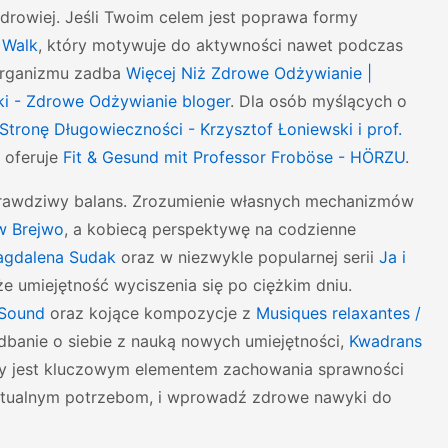
drowiej. Jeśli Twoim celem jest poprawa formy
 Walk
, który motywuje do aktywności nawet podczas
 organizmu zadba
Więcej Niż Zdrowe Odżywianie |
ki - Zdrowe Odżywianie bloger
. Dla osób myślących o
Stronę Długowieczności - Krzysztof Łoniewski i prof.
h oferuje
Fit & Gesund mit Professor Froböse - HÖRZU
.
o prawdziwy balans. Zrozumienie własnych mechanizmów
aw Brejwo
, a kobiecą perspektywę na codzienne
Magdalena Sudak
oraz w niezwykle popularnej serii
Ja i
że umiejętność wyciszenia się po ciężkim dniu.
 Sound
oraz kojące kompozycje z
Musiques relaxantes /
 dbanie o siebie z nauką nowych umiejętności,
Kwadrans
ny jest kluczowym elementem zachowania sprawności
aktualnym potrzebom, i wprowadź zdrowe nawyki do