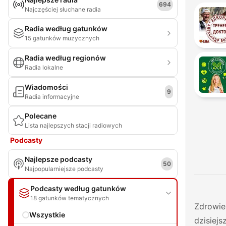
694
Najczęściej słuchane radia
Radia według gatunków
15 gatunków muzycznych
Radia według regionów
Radia lokalne
Wiadomości
9
Radia informacyjne
Polecane
Lista najlepszych stacji radiowych
Podcasty
Najlepsze podcasty
50
Najpopularniejsze podcasty
Podcasty według gatunków
18 gatunków tematycznych
Zdrowie 
Wszystkie
dzisiej