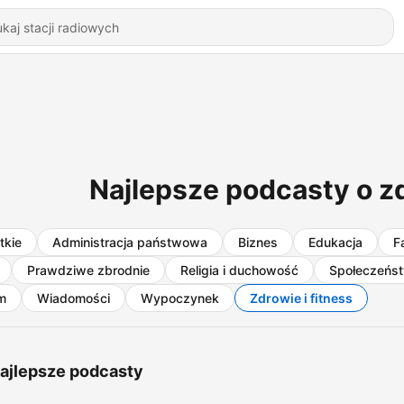
Najlepsze podcasty o zd
tkie
Administracja państwowa
Biznes
Edukacja
F
Prawdziwe zbrodnie
Religia i duchowość
Społeczeństw
lm
Wiadomości
Wypoczynek
Zdrowie i fitness
ajlepsze podcasty