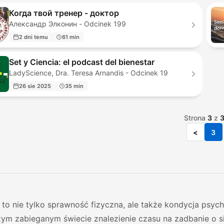
Когда твой тренер - доктор
Александр Элконин - Odcinek 199
2 dni temu
61 min
Set y Ciencia: el podcast del bienestar
LadyScience, Dra. Teresa Arnandis - Odcinek 19
26 sie 2025
35 min
Strona
3
z
<
3
to nie tylko sprawność fizyczna, ale także kondycja psych
szym zabieganym świecie znalezienie czasu na zadbanie o 