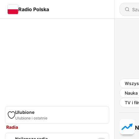
Radio Polska
Wszys
Nauka
TV i fi
Ulubione
Ulubione i ostatnie
Radia
N
Najlepsze radia