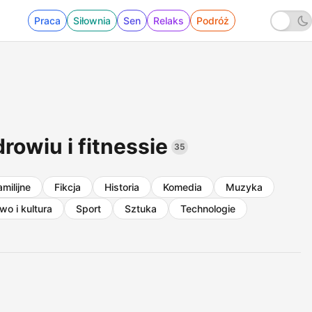
Praca
Siłownia
Sen
Relaks
Podróż
rowiu i fitnessie
35
amilijne
Fikcja
Historia
Komedia
Muzyka
o i kultura
Sport
Sztuka
Technologie