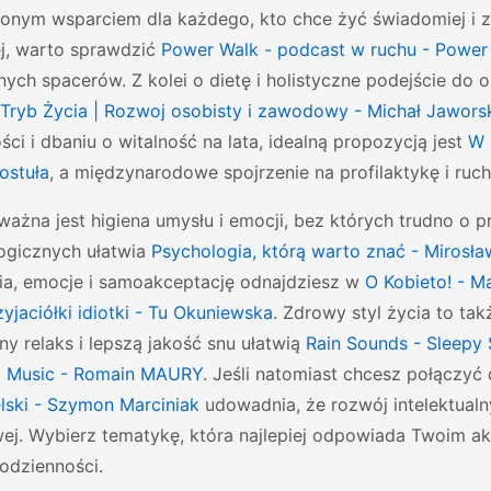
ionym wsparciem dla każdego, kto chce żyć świadomiej i z
ej, warto sprawdzić
Power Walk - podcast w ruchu - Power
nych spacerów. Z kolei o dietę i holistyczne podejście do
Tryb Życia | Rozwoj osobisty i zawodowy - Michał Jawors
ści i dbaniu o witalność na lata, idealną propozycją jest
W 
ostuła
, a międzynarodowe spojrzenie na profilaktykę i ruc
ważna jest higiena umysłu i emocji, bez których trudno 
ogicznych ułatwia
Psychologia, którą warto znać - Mirosł
a, emocje i samoakceptację odnajdziesz w
O Kobieto! - 
yjaciółki idiotki - Tu Okuniewska
. Zdrowy styl życia to tak
y relaks i lepszą jakość snu ułatwią
Rain Sounds - Sleepy
g Music - Romain MAURY
. Jeśli natomiast chcesz połączyć
elski - Szymon Marciniak
udowadnia, że rozwój intelektual
ej. Wybierz tematykę, która najlepiej odpowiada Twoim 
odzienności.