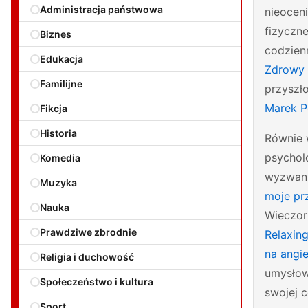
Administracja państwowa
nieocen
fizyczn
Biznes
codzien
Edukacja
Zdrowy 
Familijne
przyszło
Marek P
Fikcja
Historia
Równie 
psychol
Komedia
wyzwani
Muzyka
moje prz
Nauka
Wieczorn
Prawdziwe zbrodnie
Relaxin
na angi
Religia i duchowość
umysłow
Społeczeństwo i kultura
swojej c
Sport