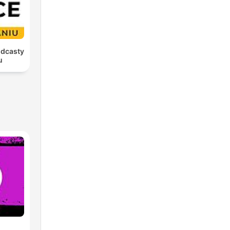
odcasty
u