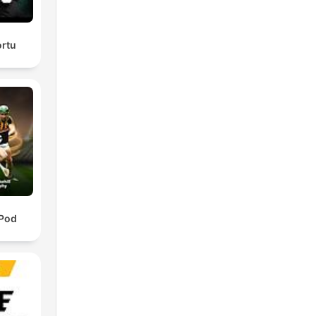
ortu
 Pod