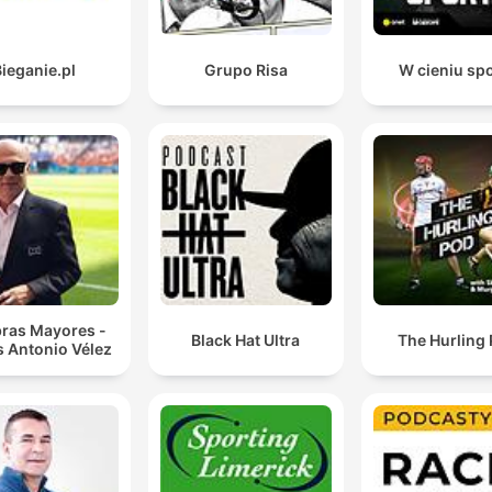
ieganie.pl
Grupo Risa
W cieniu sp
bras Mayores -
Black Hat Ultra
The Hurling
s Antonio Vélez