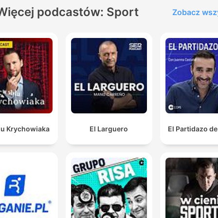
Więcej podcastów: Sport
Zobacz wsz
lu Krychowiaka
El Larguero
El Partidazo d