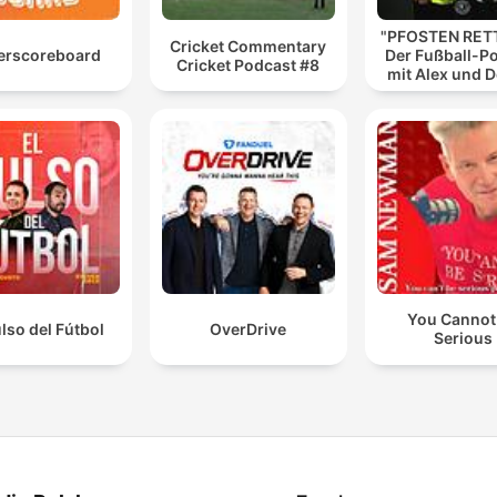
"PFOSTEN RETT
Cricket Commentary
erscoreboard
Der Fußball-P
Cricket Podcast #8
mit Alex und 
You Cannot
ulso del Fútbol
OverDrive
Serious