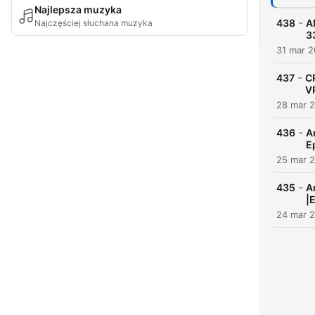
Najlepsza muzyka
-
438
A
Najczęściej słuchana muzyka
3
31 mar 
-
437
C
V
28 mar 
-
436
A
E
25 mar 
-
435
A
|
24 mar 