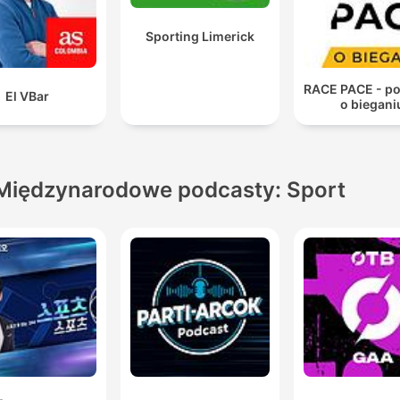
Sporting Limerick
RACE PACE - p
El VBar
o biegani
Międzynarodowe podcasty: Sport