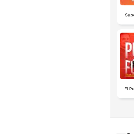
Sup
El P