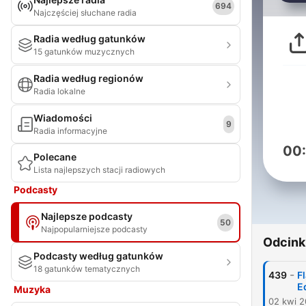
694
Najczęściej słuchane radia
Radia według gatunków
15 gatunków muzycznych
Radia według regionów
Radia lokalne
Wiadomości
9
Radia informacyjne
00
Polecane
Lista najlepszych stacji radiowych
Podcasty
Najlepsze podcasty
50
Najpopularniejsze podcasty
Odcink
Podcasty według gatunków
18 gatunków tematycznych
-
439
Fl
E
Muzyka
02 kwi 