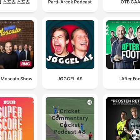
S] 스포츠 스포츠
Parti-Arcok Podcast
OTB GA
 Moscato Show
JØGGEL AS
L'After Fo