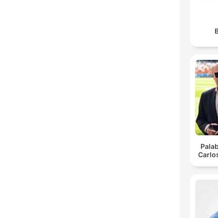
B
Pala
Carlo