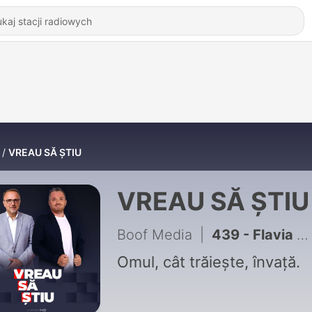
VREAU SĂ ȘTIU
VREAU SĂ ȘTIU
Boof Media
|
439 - Flavia Popa, rolul şi atribuţiile unui secretar general al unei bănci | Educaţie Financiară Ep 105
Omul, cât trăiește, învață.