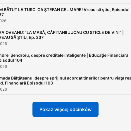
M BĂTUT LA TURCI CA ȘTEFAN CEL MARE! Vreau să ştiu, Episodul
37
2026
RAIOVEANU: ”LA MASĂ, CĂPITANII JUCAU CU STICLE DE VIN!” |
REAU SĂ ŞTIU, Ep. 337
2026
ndrei Şendroiu, despre creditele inteligente | Educaţie Financiară
pisodul 104
2026
mada Bălţăţeanu, despre sprijinul acordat tinerilor pentru viaţa re
Ed. Financiară Episodul 103
2026
Pokaż więcej odcinków