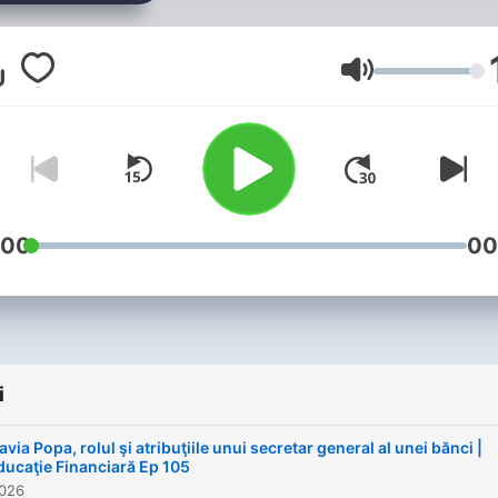
Głośność
:00
00
i
avia Popa, rolul şi atribuţiile unui secretar general al unei bănci |
ducaţie Financiară Ep 105
2026