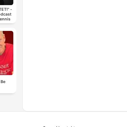
ET!" -
odcast
Dennis
 Be