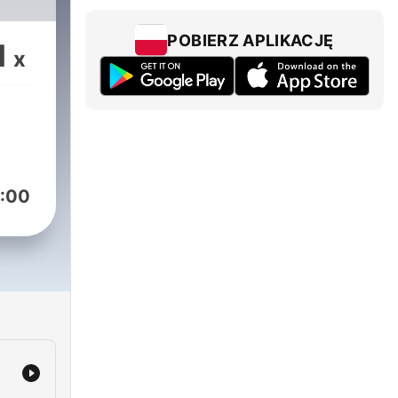
POBIERZ APLIKACJĘ
1
x
:00