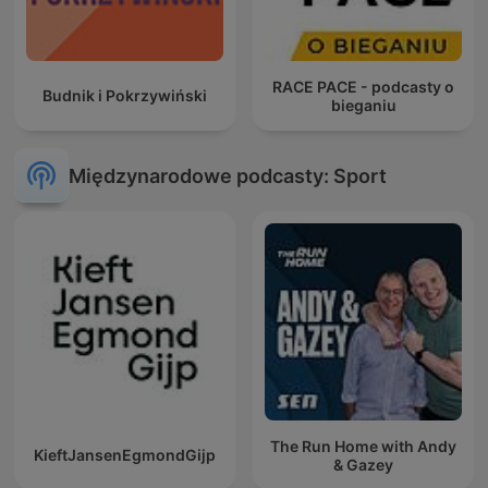
RACE PACE - podcasty o
Budnik i Pokrzywiński
bieganiu
Międzynarodowe podcasty: Sport
The Run Home with Andy
KieftJansenEgmondGijp
& Gazey