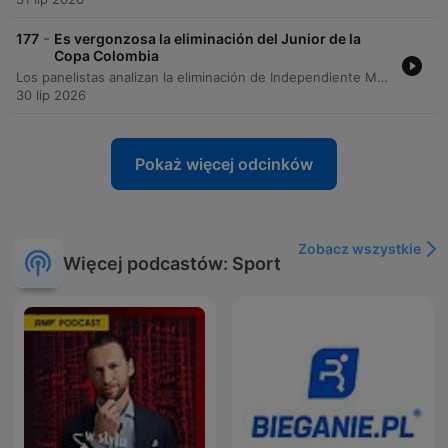
-
177
Es vergonzosa la eliminación del Junior de la
Copa Colombia
Los panelistas analizan la eliminación de Independiente Medellín en la Copa Sudamericana ante Vasco da Gama, debatiendo sobre el bajo nivel del equipo y las polémicas arbitrales. También se examina la situación financiera del fútbol colombiano, centrándose en la asamblea de la DIMAYOR, la nueva distribución de los derechos de televisión y las propuestas para incentivar el mérito deportivo. El episodio también explora el futuro profesional de Falcao García y su posible rol como asistente técnico de la Selección Colombia. Finalmente, se debate sobre el perfil ideal para el cuerpo técnico nacional y se analizan las declaraciones de Jefferson Lerma sobre la mentalidad del jugador colombiano.
30 lip 2026
Pokaż więcej odcinków
Zobacz wszystkie
Więcej podcastów: Sport