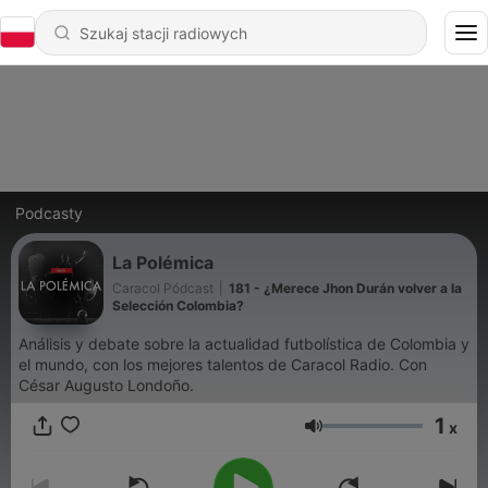
Podcasty
La Polémica
Caracol Pódcast
|
181 - ¿Merece Jhon Durán volver a la
Selección Colombia?
Análisis y debate sobre la actualidad futbolística de Colombia y
el mundo, con los mejores talentos de Caracol Radio. Con
César Augusto Londoño.
1
x
Głośność