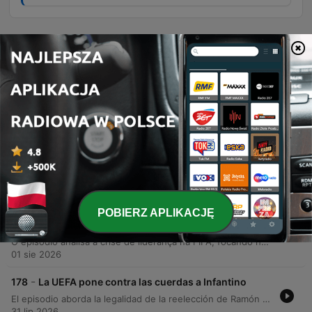
Odcinki
-
181
¿Merece Jhon Durán volver a la Selección
Colombia?
O episódio inicia com depoimentos de empreendedoras sobre o impacto da plataforma Shopify em seus negócios. Em seguida, o debate central concentra-se na polêmica convocação do jogador John Jader Durán para a seleção colombiana, pesando seu desempenho técnico contra questões disciplinares e possíveis conflitos no vestiário. A análise prossegue com o panorama do futebol colombiano, discutindo incidentes envolvendo os jogadores Durán e Lorenzo, além de avaliar o desempenho de clubes como América de Cali, 11 Caldas, Medellín, Millonarios e Santa Fe, abordando desde liderança e força tática até desfalques por lesão.
07 sie 2026
-
180
"Yo no invertiría en el fútbol colombiano" Campo
Elías Terán Jr.
Este episódio aborda a gestão dos direitos de transmissão e a necessidade de reformas no futebol colombiano, discutindo propostas para aumentar o valor da liga através da redução do número de equipes e melhoria da competitividade. O debate explora os impactos do modelo de investimento, a importância da infraestrutura dos estádios e os desafios da segurança pública em eventos esportivos. A conversa também analisa o desempenho recente de clubes como Millonarios, Tolima e Atlético Nacional, focando em questões táticas, decisões de arbitragem e a gestão de elencos. São discutidos ainda os impactos do uso de arenas para outros eventos e a responsabilidade dos líderes de torcidas organizadas na manutenção da ordem nos estádios.
04 sie 2026
POBIERZ APLIKACJĘ
-
179
Infantino renunciará antes de la elección del
2027
O episódio analisa a crise de liderança na FIFA, focando na rejeição da proposta de Gianni Infantino e as tensões políticas entre a UEFA e a FIFA, que podem resultar em um conflito de poder entre as confederações. O debate explora o impacto da má comunicação institucional e os possíveis candidatos para a presidência em 2027. A discussão estende-se ao cenário do futebol sul-americano, abordando polêmicas de arbitragem envolvendo Wilmar Roldán e Paredes, disputas contratuais no América de Cali e análises sobre o desempenho de jogadores como Álvaro Montero. O programa também avalia as condições de estádios e os desafios enfrentados por técnicos como Chacho Coudet.
01 sie 2026
-
178
La UEFA pone contra las cuerdas a Infantino
El episodio aborda la legalidad de la reelección de Ramón Jesurún en la Federación Colombiana de Fútbol tras el aval del Ministerio del Deporte, y analiza las tensiones entre la FIFA y la UEFA por la comercialización privada de derechos. Se debate sobre la creciente influencia económica en el fútbol y los riesgos de la mercantilización del deporte. Asimismo, se discute la viabilidad logística de organizar mundiales en Sudamérica frente al aumento exponencial de costos globales. Finalmente, el panel analiza el poder político de Gianni Infantino y evalúa el desempeño deportivo local, centrándose en la eliminación del Junior de Barranquilla.
31 lip 2026