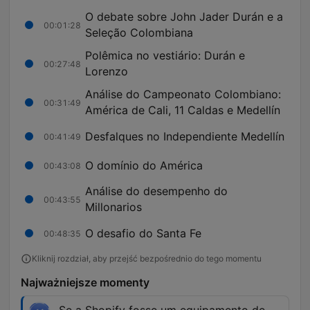
O debate sobre John Jader Durán e a
00:01:28
Seleção Colombiana
Polêmica no vestiário: Durán e
00:27:48
Lorenzo
Análise do Campeonato Colombiano:
00:31:49
América de Cali, 11 Caldas e Medellín
Desfalques no Independiente Medellín
00:41:49
O domínio do América
00:43:08
Análise do desempenho do
00:43:55
Millonarios
O desafio do Santa Fe
00:48:35
Kliknij rozdział, aby przejść bezpośrednio do tego momentu
Najważniejsze momenty