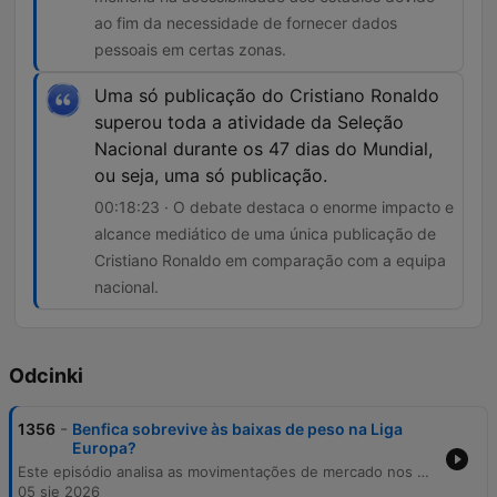
ao fim da necessidade de fornecer dados
pessoais em certas zonas.
Uma só publicação do Cristiano Ronaldo
superou toda a atividade da Seleção
Nacional durante os 47 dias do Mundial,
ou seja, uma só publicação.
00:18:23 · O debate destaca o enorme impacto e
alcance mediático de uma única publicação de
Cristiano Ronaldo em comparação com a equipa
nacional.
Odcinki
-
1356
Benfica sobrevive às baixas de peso na Liga
Europa?
Este episódio analisa as movimentações de mercado nos principais clubes portugueses, com foco nas estratégias de transferências do Sporting, Benfica e Porto. Discutem-se também as mudanças regulamentares na Liga relativas ao acesso de adeptos aos estádios. A análise estende-se ao impacto mediático de Cristiano Ronaldo e à relevância económica da Volta a Portugal, abordando ainda temas como a gestão desportiva e o papel dos treinadores no planeamento de contratações.
05 sie 2026