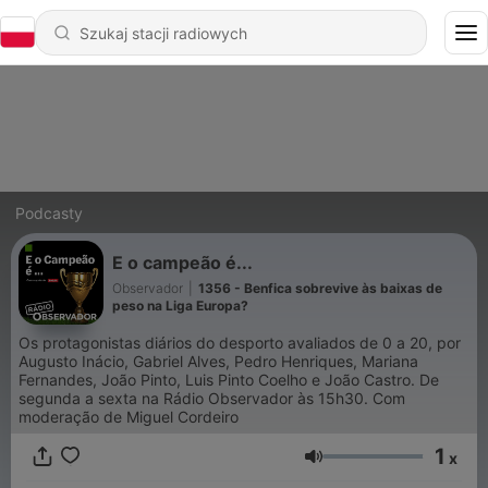
Podcasty
E o campeão é...
Observador
|
1356 - Benfica sobrevive às baixas de
peso na Liga Europa?
Os protagonistas diários do desporto avaliados de 0 a 20, por
Augusto Inácio, Gabriel Alves, Pedro Henriques, Mariana
Fernandes, João Pinto, Luis Pinto Coelho e João Castro. De
segunda a sexta na Rádio Observador às 15h30. Com
moderação de Miguel Cordeiro
1
x
Głośność