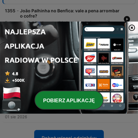
-
1355
João Palhinha no Benfica: vale a pena arrombar
o cofre?
Este episódio aborda a atualidade do futebol português, com foco nas movimentações de mercado do Benfica para João Palhinha e na necessidade de um novo central, além da renovação de Maxi Araújo no Sporting. O debate estende-se às polémicas em torno da presidência de Gianni Infantino na FIFA e ao futuro da carreira de Neymar. A discussão percorre ainda a homenagem póstuma a Franco Baresi, as condições dos relvados no início do campeonato nacional e a importância do ciclismo em Portugal, encerrando com as notas individuais dos participantes.
04 sie 2026
-
1354
Benfica no arame: glória europeia ou escândalo
na Escócia?
O debate analisa o cenário europeu do Benfica, os possíveis adversários na Liga Europa e a situação de mercado de jogadores como Sheldon Drew. São discutidas também as possibilidades de saída de Vítor Fraule do FC Porto para a Premier League e a transformação do plantel do Sporting. Os comentadores abordam ainda as mudanças no plantel do Sporting, a preocupação com o desempenho da arbitragem na nova época e atribuem notas a vários eventos desportivos. O episódio encerra com uma homenagem ao legado de Franco Baresi e uma reflexão sobre o impacto das redes sociais.
03 sie 2026
-
1353
FC Porto ganha bem, mas Torreense joga como
gente grande
O episódio analisa a vitória do FC Porto na Supertaça contra o Torriense, abordando as críticas severas à organização do evento e às condições do relvado. O debate estende-se ao futuro de Diogo Costa e à necessidade de investimentos estruturais no futebol português. Além disso, discute-se a gestão de Infantino na FIFA e as polémicas financeiras da entidade, o possível mercado de transferências envolvendo Pedro Neto e a crise financeira que afeta clubes da Premier League.
02 sie 2026
-
1352
Maquilhagem e desculpas de Proença não
POBIERZ APLIKACJĘ
escondem o acne da arbitragem
O episódio analisa a Supertaça entre FC Porto e Torriense, abordando o favoritismo do Porto e as preocupações com as condições do terreno de jogo. O debate foca-se também na profunda crise na arbitragem portuguesa, discutindo a reunião de Pedro Proença, as polémicas envolvendo áudios e investigações, e a falta de resolução nos problemas da Federação. Adicionalmente, os comentadores avaliam o desempenho do Sporting na pré-época, a transferência de Lucas Ornicek do Braga para a Premier League e discutem o comportamento disciplinar do Benfica.
01 sie 2026