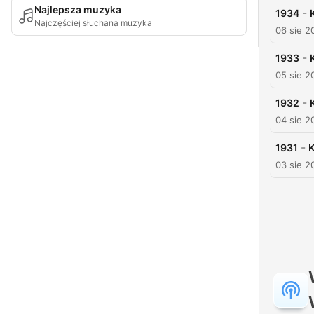
Najlepsza muzyka
-
1934
Najczęściej słuchana muzyka
06 sie 2
-
1933
05 sie 2
-
1932
04 sie 2
-
1931
K
03 sie 2