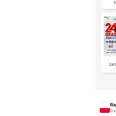
T
24 
Ra
Sta