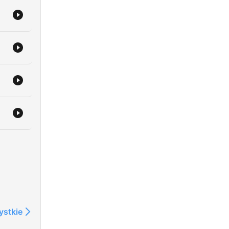
ilní
bu
ystkie