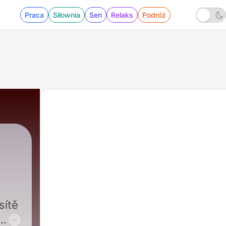
Praca
Siłownia
Sen
Relaks
Podróż
sítě