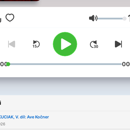
nevíte proč? Zpravodajský
podcast Českého rozhlasu
Vinohradská 12, který
Głośność
připravuje tým Matěje
Skalického, vysvětlí aktuáln
témata v souvislostech.
Najdete jej také na našem
zpravodajském webu
:00
00
iROZHLAS.cz, v mobilní
aplikaci mujRozhlas a v dal
podcastových aplikacích.
i
KUCIAK, V. díl: Ave Kočner
Všechny díly podcastu
026