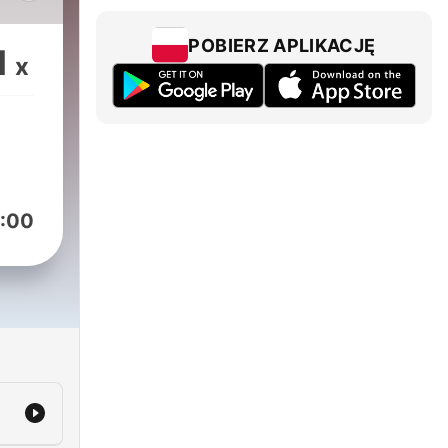
POBIERZ APLIKACJĘ
1
x
í
:00
ších