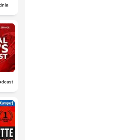
dnia
odcast