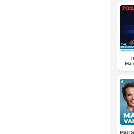
T
Man
Maarte