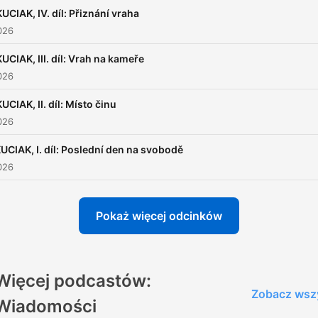
Vinohradská 12 můžete
KUCIAK, IV. díl: Přiznání vraha
pohodlně poslouchat v mob
026
aplikaci mujRozhlas pro
KUCIAK, III. díl: Vrah na kameře
Android
a
iOS
nebo na we
026
mujRozhlas.cz
.
KUCIAK, II. díl: Místo činu
026
UCIAK, I. díl: Poslední den na svobodě
026
Pokaż więcej odcinków
Więcej podcastów:
Zobacz wsz
Wiadomości