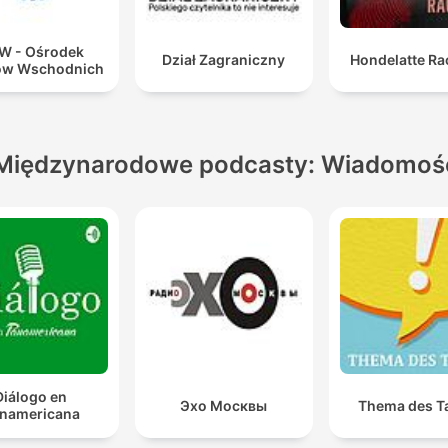
W - Ośrodek
Dział Zagraniczny
Hondelatte Ra
ów Wschodnich
Międzynarodowe podcasty: Wiadomoś
Diálogo en
Эхо Москвы
Thema des T
namericana