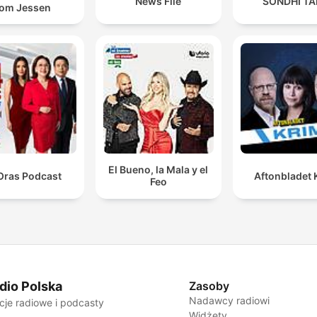
News File
SONDHI TA
om Jessen
El Bueno, la Mala y el
Oras Podcast
Aftonbladet 
Feo
dio Polska
Zasoby
Nadawcy radiowi
cje radiowe i podcasty
Widżety