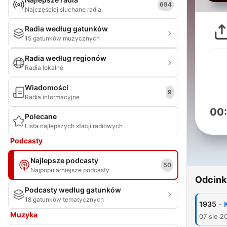
694
Najczęściej słuchane radia
Radia według gatunków
15 gatunków muzycznych
Radia według regionów
Radia lokalne
Wiadomości
9
Radia informacyjne
00
Polecane
Lista najlepszych stacji radiowych
Podcasty
Najlepsze podcasty
50
Najpopularniejsze podcasty
Odcink
Podcasty według gatunków
18 gatunków tematycznych
-
1935
Muzyka
07 sie 2