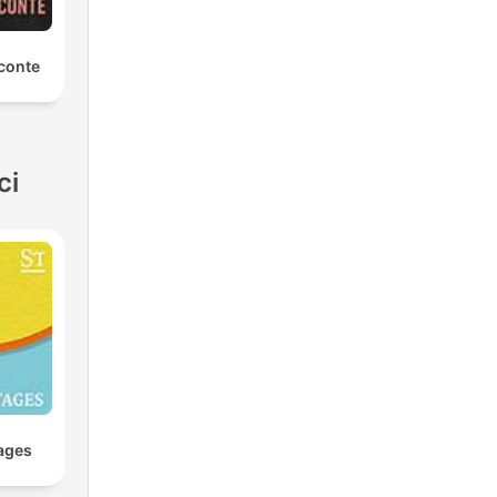
conte
ci
ages