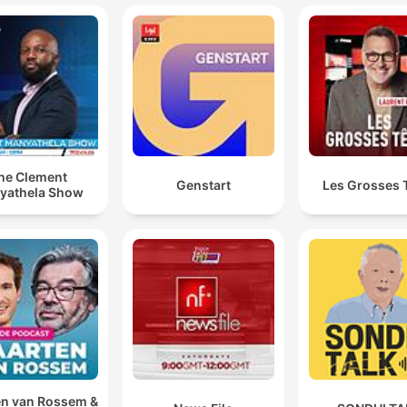
he Clement
Genstart
Les Grosses 
yathela Show
n van Rossem &