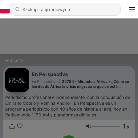
Podcasty
En Perspectiva
En Perspectiva
|
24754 - Mirando a África - ¿Cómo se
lee desde África la crisis migratoria que se está
viviendo en España?
Periodismo profesional e independiente, con la conducción de
Emiliano Cotelo y Romina Andrioli. En Perspectiva es un
programa periodístico con 40 años de historia al aire, hoy en
Radiomundo 1170 AM y plataformas digitales.
1
x
Głośność