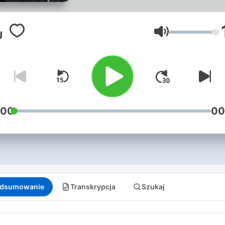
Zabiorę Cię w głąb umysłu
sprawcy i przeprowadzę p
mroczny świat, w którym
Głośność
motyw staje się czynem. T
gdzie rodzi się zbrodnia… i
gdzie każdy szczegół ma
znaczenie. Będziemy podą
tropem motywacji, obnaża
mechanizmy i łączyć fakty,
:00
00
których nikt wcześniej nie
połączył. True crime.
Psychologia sprawców. Ana
zachowań. ZET jak Zbrodni
dsumowanie
Transkrypcja
Szukaj