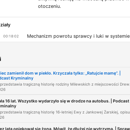
otoczeniu.
ziały
Mechanizm powrotu sprawcy i luki w systemie
00:18:02
Rola syna Roberta i ciężar odpowiedzialności
00:22:35
i
Przesłuchania w obecności sprawcy
00:24:30
Tragiczny wieczór i atak nożem
iec zamienił dom w piekło. Krzyczała tylko: „Ratujcie mamę”. |
00:26:33
dcast Kryminalny
Odcinek przedstawia tragiczną historię rodziny Milewskich z miejscowości Drewnowo, gdzie wieloletnia przemoc do
Skutki ataku i walka o życie
00:31:17
026
Proces i wyrok
00:36:11
ła 16 lat. Wszystko wydarzyło się w drodze na autobus. | Podcast
yminalny
Wyrok i kulisy zbrodni
00:37:33
026
Mechanizmy przemocy domowej i rola instytuc
00:42:08
ez lata opiekował się żoną. Mówił, że dłużej nie wytrzyma. | Spra