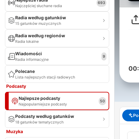
693
Najczęściej słuchane radia
Radia według gatunków
15 gatunków muzycznych
Radia według regionów
Radia lokalne
Wiadomości
9
Radia informacyjne
00
Polecane
Lista najlepszych stacji radiowych
Podcasty
Najlepsze podcasty
50
Najpopularniejsze podcasty
Po
Podcasty według gatunków
18 gatunków tematycznych
Muzyka