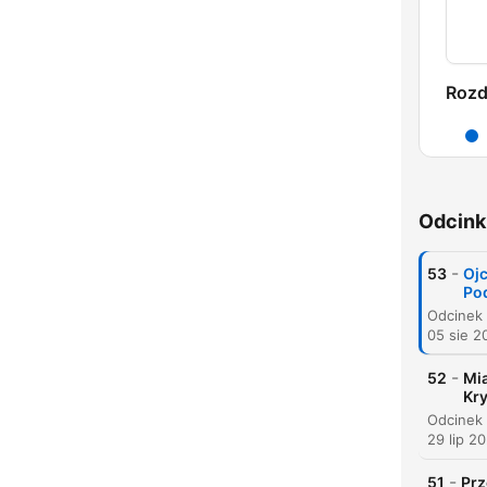
Rozd
Odcink
-
53
Ojc
Po
05 sie 2
-
52
Mia
Kr
29 lip 2
-
51
Prz