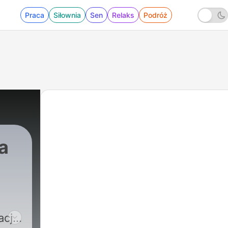
Praca
Siłownia
Sen
Relaks
Podróż
a
cji.