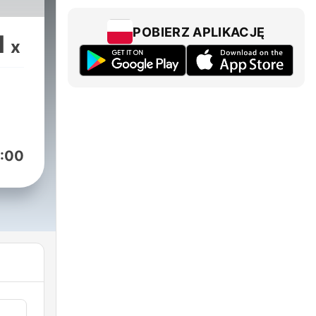
rzez
POBIERZ APLIKACJĘ
1
x
am,
żać
ć
:00
liza
a.