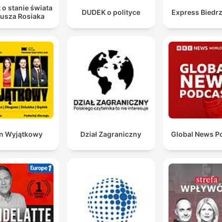
pozwólcie na krzywdę.
 o stanie świata
DUDEK o polityce
Express Biedrz
iusza Rosiaka
00:45:34 · Podsumowujący apel prowadzącej do słuchaczy o
aktywną postawę wobec widocznej agresji.
n Wyjątkowy
Dział Zagraniczny
Global News P