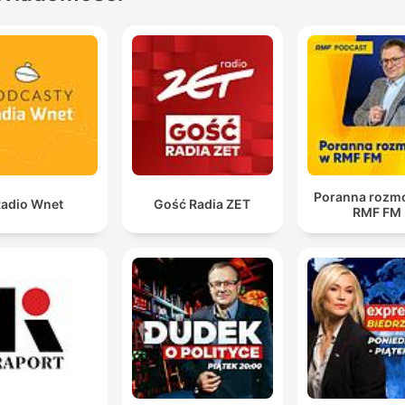
strony sprawcy.
To nie dziecko powinno być systemem ochrony dla
matki. To nie syn powinien zastępować policję,
kuratora, sąd, tylko właśnie system.
00:24:20 · Podkreślenie błędu w działaniu instytucji, które
przerzuciły odpowiedzialność za bezpieczeństwo na członka
rodziny.
Poranna rozm
adio Wnet
Gość Radia ZET
RMF FM
On przepraszał po każdej awanturze. Najpierw bił,
potem klęczał, płakał, obiecywał, że już nigdy. No i
potem zabił.
00:38:22 · Siostra ofiary opisuje cykl przemocy, w którym
przeprosiny są jedynie elementem manipulacji.
Proszę Was, reagujcie na przemoc. Nie pozwólcie na
krzywdę, nie tylko słabszym, ale po prostu nie