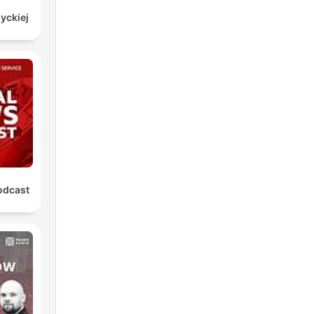
yckiej
odcast