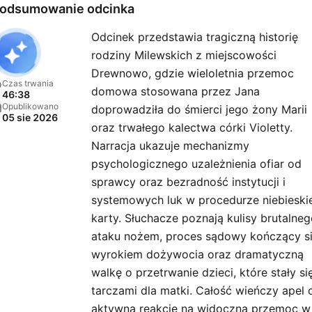
odsumowanie odcinka
Odcinek przedstawia tragiczną historię
rodziny Milewskich z miejscowości
Drewnowo, gdzie wieloletnia przemoc
Czas trwania
domowa stosowana przez Jana
46:38
Opublikowano
doprowadziła do śmierci jego żony Marii
05 sie 2026
oraz trwałego kalectwa córki Violetty.
Narracja ukazuje mechanizmy
psychologicznego uzależnienia ofiar od
sprawcy oraz bezradność instytucji i
systemowych luk w procedurze niebieskie
karty. Słuchacze poznają kulisy brutalne
ataku nożem, proces sądowy kończący s
wyrokiem dożywocia oraz dramatyczną
walkę o przetrwanie dzieci, które stały si
tarczami dla matki. Całość wieńczy apel 
aktywną reakcję na widoczną przemoc w