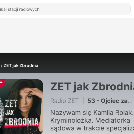
ZET jak Zbrodnia
ZET jak Zbrodni
Radio ZET
|
53 - Ojciec zamienił dom w piekło. Krzyczała tylko: „Ratujcie mamę”. | Podcast Kryminalny
Nazywam się Kamila Rolak.
Kryminolożka. Mediatorka
sądowa w trakcie specjaliza