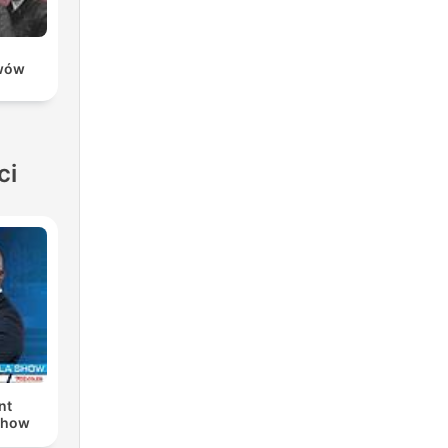
ywów
ci
nt
Show