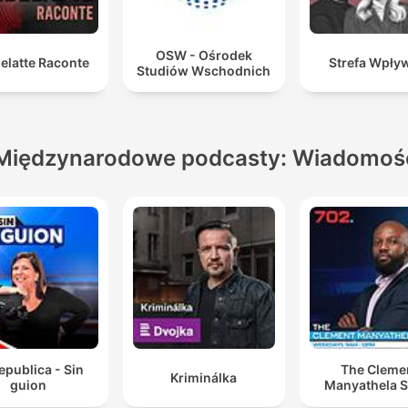
OSW - Ośrodek
elatte Raconte
Strefa Wpł
Studiów Wschodnich
Międzynarodowe podcasty: Wiadomoś
epublica - Sin
The Cleme
Kriminálka
guion
Manyathela 