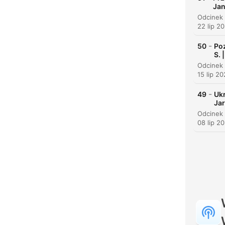
Jan
K
22 lip 2
Najw
-
50
Poz
S. 
15 lip 2
-
49
Ukr
Jar
08 lip 2