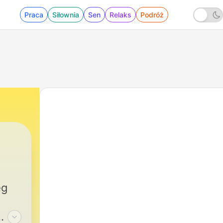
Praca
Siłownia
Sen
Relaks
Podróż
eg