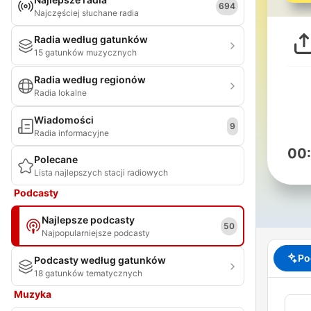
694
Najczęściej słuchane radia
Radia według gatunków
15 gatunków muzycznych
Radia według regionów
Radia lokalne
Wiadomości
9
Radia informacyjne
00
Polecane
Lista najlepszych stacji radiowych
Podcasty
Najlepsze podcasty
50
Najpopularniejsze podcasty
Po
Podcasty według gatunków
18 gatunków tematycznych
Muzyka