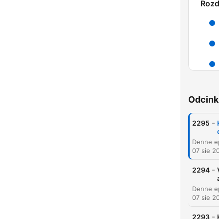
Rozd
K
Najw
Odcink
-
2295
07 sie 2
-
2294
07 sie 2
-
2293