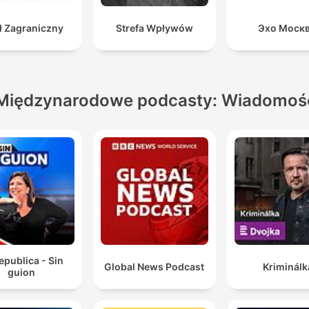
ł Zagraniczny
Strefa Wpływów
Эхо Моск
Międzynarodowe podcasty: Wiadomoś
epublica - Sin
Global News Podcast
Kriminálk
guion