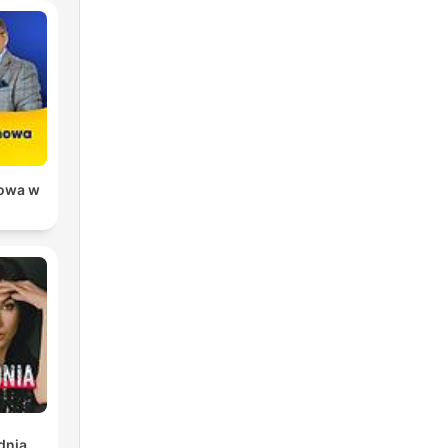
owa w
dnia