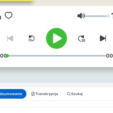
Aftenpostens journalister g
deg en rask oppdatering o
hjelper deg med å forstå
Głośność
hvordan ting henger samm
Forklart er gratis, finnes ov
og er én av landets største
podkaster. Har du spørsmål
eller tilbakemeldinger? Ta
:00
00
kontakt på
forklart@aftenposten.no
dsumowanie
Transkrypcja
Szukaj