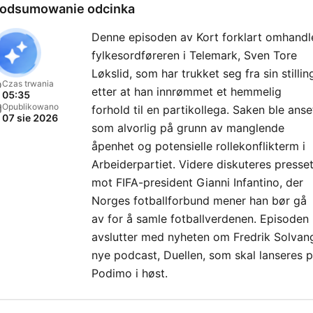
odsumowanie odcinka
Denne episoden av Kort forklart omhandl
fylkesordføreren i Telemark, Sven Tore
Løkslid, som har trukket seg fra sin stillin
Czas trwania
etter at han innrømmet et hemmelig
05:35
Opublikowano
forhold til en partikollega. Saken ble anse
07 sie 2026
som alvorlig på grunn av manglende
åpenhet og potensielle rollekonflikterm i
Arbeiderpartiet. Videre diskuteres presse
mot FIFA-president Gianni Infantino, der
Norges fotballforbund mener han bør gå
av for å samle fotballverdenen. Episoden
avslutter med nyheten om Fredrik Solvan
nye podcast, Duellen, som skal lanseres 
Podimo i høst.