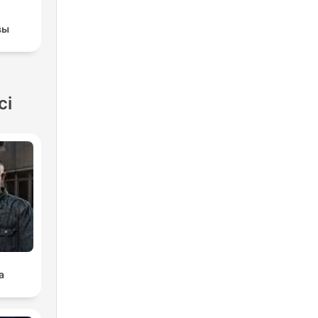
вы
ci
a