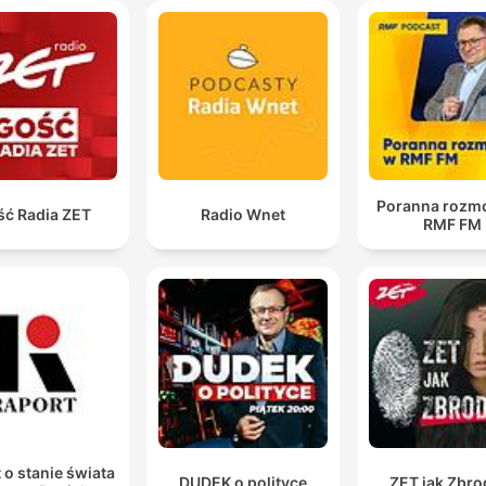
Poranna rozm
ść Radia ZET
Radio Wnet
RMF FM
 o stanie świata
DUDEK o polityce
ZET jak Zbro