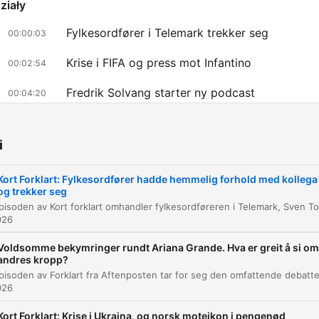
ziały
Fylkesordfører i Telemark trekker seg
00:00:03
Krise i FIFA og press mot Infantino
00:02:54
Fredrik Solvang starter ny podcast
00:04:20
liknij rozdział, aby przejść bezpośrednio do tego momentu
ażniejsze momenty
i
Det handler jo da om manglende åpenhet, fordi de ha
Kort Forklart: Fylkesordfører hadde hemmelig forhold med kollega
og trekker seg
holdt forholdet skjult.
00:01:41 · Forklaring på hvorfor forholdet mellom
026
fylkesordføreren og hans kollega ble sett på som en alvorlig s
Voldsomme bekymringer rundt Ariana Grande. Hva er greit å si om
andres kropp?
Så mener fortsatt Norges fotballforbund at han bør 
026
av.
00:03:03 · Om situasjonen rundt FIFA-president Gianni Infanti
Kort Forklart: Krise i Ukraina, og norsk moteikon i pengenød