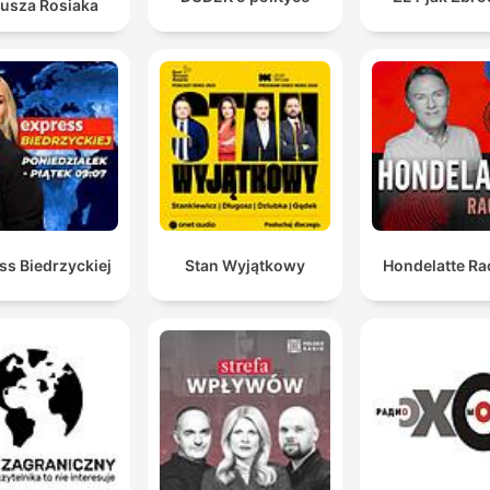
iusza Rosiaka
ss Biedrzyckiej
Stan Wyjątkowy
Hondelatte Ra