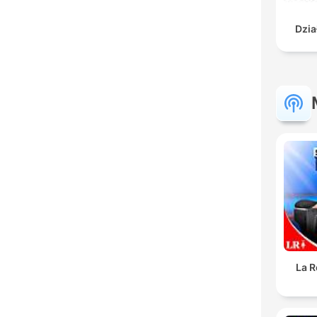
Dzia
La R