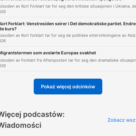
og behovet for ny ledelse.
026
Den skal heter Duellen og ta utgangspunkt i den brei
Kort Forklart: Venstresiden seirer i Det demokratiske partiet. Endre
kategorien aktuelle samfunnsspørsmål.
de kurs?
Denne episoden av Kort forklart tar for seg de politiske ettervirkningene av Abdul El-Sayeds seier i demokratenes nominasjonsvalg i Michigan. Diskusjonen belyser spenningen mellom den pro
00:04:23 · Informasjon om Fredrik Solvangs kommende podca
026
prosjekt.
Migrantstormen som avslørte Europas svakhet
026
Pokaż więcej odcinków
Więcej podcastów:
Zobacz wsz
Wiadomości