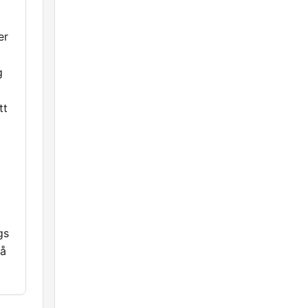
er
g
tt
t
gs
på