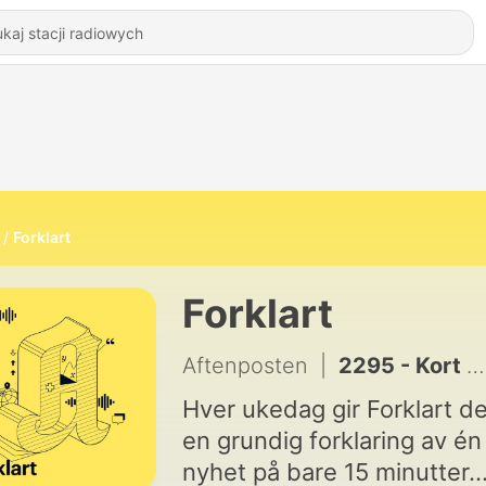
Forklart
Forklart
Aftenposten
|
2295 - Kort Forklart: Fylkesordfører hadde hemmelig forhold med kollega og trekker seg
Hver ukedag gir Forklart d
en grundig forklaring av én
nyhet på bare 15 minutter.