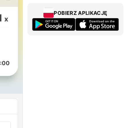
ir
g
POBIERZ APLIKACJĘ
1
x
en.
eralt
:00