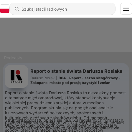
Podcasty
Raport o stanie świata Dariusza Rosiaka
Dariusz Rosiak
|
904 - Raport - sezon nieogórkowy -
Zakopane: miasto pod presją turystyki i zmian
Raport o stanie świata Dariusza Rosiaka to niezależny podcast
o tematyce międzynarodowej, który stanowi kontynuację
wieloletniej pracy dziennikarskiej autora w mediach
publicznych. Program skupia się na pogłębionej analizie
kluczowych wydarzeń politycznych, społecznych i
kulturalnych z różnych zakątków globu. Od momentu
Struktura podcastu opiera się na kilku regularnych formatach.
usamodzielnienia się projektu w 2020 roku, stał się on jednym
Główny odcinek cotygodniowy, publikowany zazwyczaj w
z najbardziej rozpoznawalnych przykładów dziennikarstwa
soboty, oferuje syntezę najważniejszych procesów