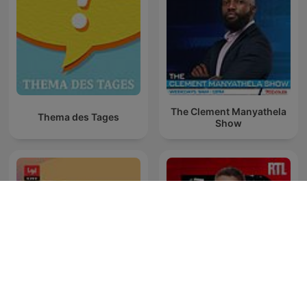
The Clement Manyathela
Thema des Tages
Show
Genstart
Les Grosses Têtes