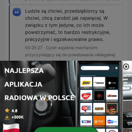
Ludzie są chciwi, przedsiębiorcy są
chciwi, chcą zarobić jak najwięcej. W
związku z tym jedyne, co ich może
powstrzymać, to bardzo restrykcyjne,
precyzyjne i egzekwowalne prawo.
00:25:27 · Cytat wyjaśnia mechanizm
przyczyniający się do powstawania nielegalnej
zabudowy na Podhalu.
Nie znam żadnego miasta tej wielkości,
która miałaby taką liczbę wydarzeń
kulturalnych, festiwali, instytucji kultury.
00:43:00 · Rozmówca podkreśla niezwykłe
bogactwo oferty kulturalnej Zakopanego w
stosunku do jego liczby mieszkańców.