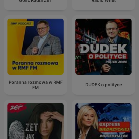
Gość Radia ZET
Radio Wnet
Poranna rozmowa w RMF
DUDEK o polityce
FM