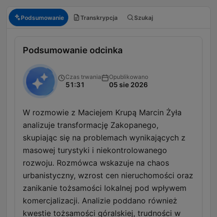
Podsumowanie
Transkrypcja
Szukaj
Podsumowanie odcinka
Czas trwania
Opublikowano
51:31
05 sie 2026
W rozmowie z Maciejem Krupą Marcin Żyła
analizuje transformację Zakopanego,
skupiając się na problemach wynikających z
masowej turystyki i niekontrolowanego
rozwoju. Rozmówca wskazuje na chaos
urbanistyczny, wzrost cen nieruchomości oraz
zanikanie tożsamości lokalnej pod wpływem
komercjalizacji. Analizie poddano również
kwestie tożsamości góralskiej, trudności w