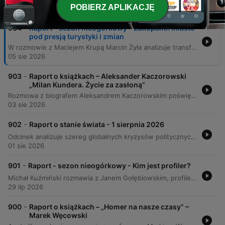
Odcinki
POBIERZ APLIKACJĘ
-
904
Raport - sezon nieogórkowy - Zakopane: miasto
pod presją turystyki i zmian
W rozmowie z Maciejem Krupą Marcin Żyła analizuje transformację Zakopanego, skupiając się na problemach wynikających z masowej turystyki i niekontrolowanego rozwoju. Rozmówca wskazuje na chaos urbanistyczny, wzrost cen nieruchomości oraz zanikanie tożsamości lokalnej pod wpływem komercjalizacji. Analizie poddano również kwestie tożsamości góralskiej, trudności w regulowaniu ruchu samochodowego oraz zmiany w strukturze odwiedzających miasto – od czasów PRL po obecny napływ turystów z krajów bałtyckich i Bliskiego Wschodu. Gość dzieli się refleksjami na temat unikalnej kultury Zakopanego oraz wyzwań związanych z brakiem zdecydowanych działań władz w obliczu samowoli budowlanej.
05 sie 2026
-
903
Raport o książkach – Aleksander Kaczorowski
„Milan Kundera. Życie za zasłoną”
Rozmowa z biografem Aleksandrem Kaczorowskim poświęcona życiu i twórczości Milana Kundery. Autor analizuje rolę pisarza jako intelektualisty, który przesunął mentalną granicę między Wschodem a Zachodem, stając się ambasadorem kultury czeskiej oraz tłumaczem środkowoeuropejskiej tożsamości. Omawiane są złożone relacje Kundery z systemem komunistycznym, proces jego emigracji do Francji oraz wpływ postaci ojca i żony, Wiery Kunderowej, na jego proces twórczy. Dyskusja obejmuje również polityczne dylematy pisarza, jego postawę wobec wydarzeń roku 1968 oraz znaczenie eseju „Zachód porwany” w definiowaniu Europy Środkowej.
03 sie 2026
-
902
Raport o stanie świata - 1 sierpnia 2026
Odcinek analizuje szereg globalnych kryzysów politycznych i społecznych, zaczynając od sytuacji w hiszpańskiej enklawie Ceuta, gdzie masowa migracja może być elementem wojny hybrydowej prowadzonej przez Maroko. W dalszej części program przygląda się zagrożeniom wewnętrznym w Niemczech, w tym radykalizacji i terroryzmowi, oraz rosnącej skali cyberprzestępczości. Przegląd obejmuje także analizę politycznej niestabilności w Wielkiej Brytanii pod rządami Andy'ego Burnhama oraz mechanizmów represji wobec rosyjskiej emigracji. Całość zamyka głęboka dyskusja na temat ewolucji syjonizmu i tragicznej sytuacji humanitarnej w Gazie, gdzie prof. Omer Bartow ostrzega przed ryzykiem ludobójstwa.
01 sie 2026
-
901
Raport - sezon nieogórkowy - Kim jest profiler?
Michał Kuźmiński rozmawia z Janem Gołębiowskim, profilerem i psychologiem kryminalnym, na temat mechanizmów niepoczytalności oraz metod rekonstrukcji stanu psychicznego sprawcy. Rozmowa analizuje procesy badawcze biegłych, różnicę między strachem a lękiem oraz wpływ mediów społecznościowych na odbiór głośnych zbrodni w Polsce. Goście omawiają przypadki Maksymiliana F., Stefana Wilmonta oraz Kajetana P., przyglądając się problematyce motywacji urojeniowej i systemowej izolacji osób niepoczytalnych. Dyskusja porusza również kwestie różnic między więzieniem a szpitalem psychiatrycznym, społeczną odpowiedzialność za reagowanie na agresję oraz naukowe podstawy pracy profilera kryminalnego.
29 lip 2026
-
900
Raport o książkach – „Homer na nasze czasy” –
Marek Węcowski