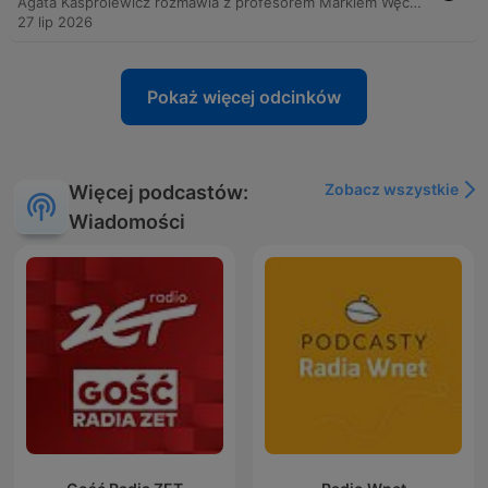
Agata Kasprolewicz rozmawia z profesorem Markiem Węcowskim o nowej książce „Homer na nasze czasy” oraz filmowej interpretacji Odysei w reżyserii Christophera Nolana. Rozmówcy analizują, jak współczesne spory o interpretację mitu nawiązują do starożytnych tradycji krytycznych i dekonstrukcji ideału herosa. Dyskusja obejmuje motywy toksycznego przywództwa, migracji oraz konfliktu między jednostką a wspólnotą, łącząc antyczne greckie polis z wyzwaniami współczesności. Eksperci wskazują na koncepcję zbiorowego geniuszu oraz niezmienność motywów literackich mimo upływu wieków.
27 lip 2026
Pokaż więcej odcinków
Zobacz wszystkie
Więcej podcastów:
Wiadomości