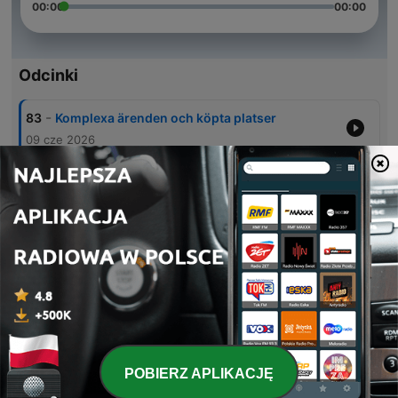
00:00
00:00
Odcinki
-
83
Komplexa ärenden och köpta platser
09 cze 2026
-
82
Mediadrev
09 maj 2026
-
81
Socialt arbete 2040
25 kwi 2026
-
80
Psykiatrins utmaningar och kultur
20 mar 2026
-
79
Röda och gröna fel
20 lut 2026
POBIERZ APLIKACJĘ