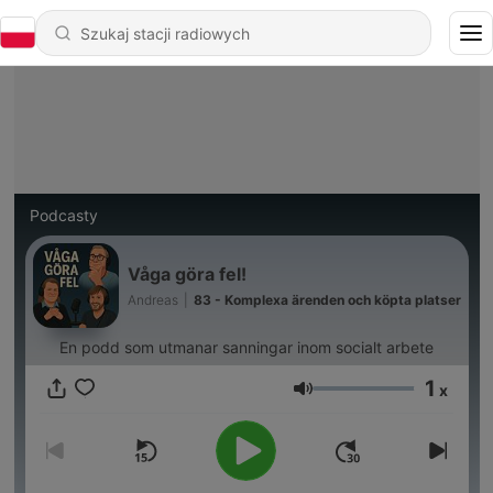
Podcasty
Våga göra fel!
Andreas
|
83 - Komplexa ärenden och köpta platser
En podd som utmanar sanningar inom socialt arbete
1
x
Głośność