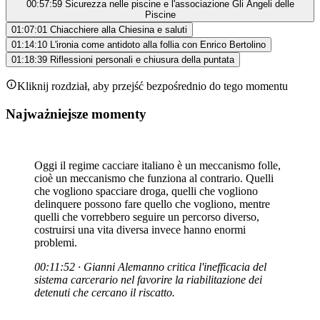
00:57:59
Sicurezza nelle piscine e l'associazione Gli Angeli delle
Piscine
01:07:01
Chiacchiere alla Chiesina e saluti
01:14:10
L'ironia come antidoto alla follia con Enrico Bertolino
01:18:39
Riflessioni personali e chiusura della puntata
Kliknij rozdział, aby przejść bezpośrednio do tego momentu
Najważniejsze momenty
Oggi il regime cacciare italiano è un meccanismo folle,
cioè un meccanismo che funziona al contrario. Quelli
che vogliono spacciare droga, quelli che vogliono
delinquere possono fare quello che vogliono, mentre
quelli che vorrebbero seguire un percorso diverso,
costruirsi una vita diversa invece hanno enormi
problemi.
00:11:52 · Gianni Alemanno critica l'inefficacia del
sistema carcerario nel favorire la riabilitazione dei
detenuti che cercano il riscatto.