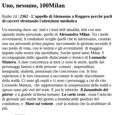
Uno, nessuno, 100Milan
Radio 24
|
2362 - L'appello di Alemanno a Roggero perché parli
di carcere sfruttando l'attenzione mediatica
Un morning show sui fatti e i temi dell’attualità, letti con uno
sguardo molto personale, quello di
Alessandro Milan
. Tra i molti
avvenimenti, il conduttore sceglie quelli che lo interessano, creando
una sua personale
prima pagina
, raccontando la giornata secondo il
suo punto di vista, con le notizie e gli avvenimenti di maggior
impatto sulla nostra vita quotidiana. Anche quest’anno Milan è
accompagnato dallo sguardo disincantato e ironico di
Leonardo
Manera
. A dare concretezza ai temi ci sono le storie, quelle dei
personaggi famosi e delle persone comuni , imprenditori,
insegnanti, studenti, pensionati che concorrono con le loro
esperienze e le loro emozioni a raccontare le molte sfaccettature
della realtà. Ci sono gli ospiti e ci sono i personaggi a cui dà vita
Leonardo Manera, che rappresentano le esasperazioni della realtà e
spesso sono più veri del reale. E poi le rubriche
Il funambolo del
giorno
e a grande richiesta tornano
La carta costa
, ossia l’articolo
di giornale più inutile del giorno a insindacabile giudizio del
conduttore, e
Mani sul volante
, cioè la notizia che fa arrabbiare di
più.