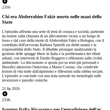
2359
-
Chi era Abderrahim Fakir morto nelle mani dello
Stato
L'episodio affronta una serie di temi di cronaca e società, partendo
da notizie sulla chiusura di un allevamento vicino a un borgo di
lusso e dal caso della morte di Abderrahim Fakir a Bologna, con il
contributo dell'avvocata Barbara Spinelli sui diritti umani e la
responsabilità dello Stato. Il dibattito prosegue analizzando la
gestione delle spiagge libere in Italia e la problematica dei rifiuti
urbani, con interventi di Danilo Ruggero e riflessioni sulla civiltà
ambientale. La discussione si sposta poi su temi più personali e
filosofici attraverso l'intervista a Mauro Corona, che condivide
lezioni di vita tratte dall'alpinismo e riflessioni sulla rabbia sociale.
L'episodio si conclude con una nota surreale tra monologhi sulle
invenzioni e parodie comiche.
21 lip 2026
2358
-
Scontro Italia-Nicaragua per l'estradizione dell'ex