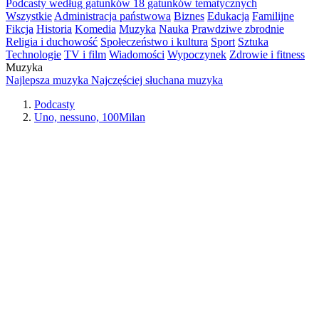
Podcasty według gatunków
18 gatunków tematycznych
Wszystkie
Administracja państwowa
Biznes
Edukacja
Familijne
Fikcja
Historia
Komedia
Muzyka
Nauka
Prawdziwe zbrodnie
Religia i duchowość
Społeczeństwo i kultura
Sport
Sztuka
Technologie
TV i film
Wiadomości
Wypoczynek
Zdrowie i fitness
Muzyka
Najlepsza muzyka
Najczęściej słuchana muzyka
Podcasty
Uno, nessuno, 100Milan