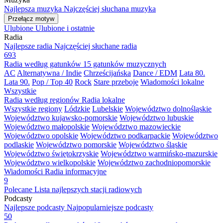
Najlepsza muzyka
Najczęściej słuchana muzyka
Przełącz motyw
Ulubione
Ulubione i ostatnie
Radia
Najlepsze radia
Najczęściej słuchane radia
693
Radia według gatunków
15 gatunków muzycznych
AC
Alternatywna / Indie
Chrześcijańska
Dance / EDM
Lata 80.
Lata 90.
Pop / Top 40
Rock
Stare przeboje
Wiadomości lokalne
Wszystkie
Radia według regionów
Radia lokalne
Wszystkie regiony
Lódzkie
Lubelskie
Województwo dolnośląskie
Województwo kujawsko-pomorskie
Województwo lubuskie
Województwo małopolskie
Województwo mazowieckie
Województwo opolskie
Województwo podkarpackie
Województwo
podlaskie
Województwo pomorskie
Województwo śląskie
Województwo świętokrzyskie
Województwo warmińsko-mazurskie
Województwo wielkopolskie
Województwo zachodniopomorskie
Wiadomości
Radia informacyjne
9
Polecane
Lista najlepszych stacji radiowych
Podcasty
Najlepsze podcasty
Najpopularniejsze podcasty
50