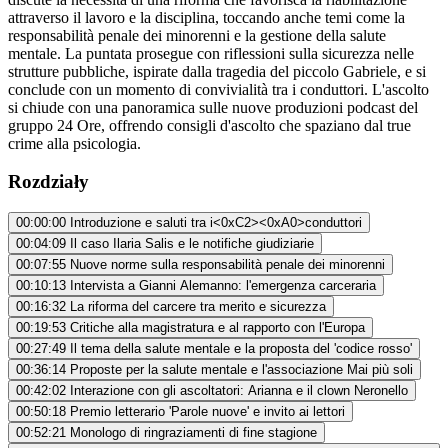
attraverso il lavoro e la disciplina, toccando anche temi come la
responsabilità penale dei minorenni e la gestione della salute
mentale. La puntata prosegue con riflessioni sulla sicurezza nelle
strutture pubbliche, ispirate dalla tragedia del piccolo Gabriele, e si
conclude con un momento di convivialità tra i conduttori. L'ascolto
si chiude con una panoramica sulle nuove produzioni podcast del
gruppo 24 Ore, offrendo consigli d'ascolto che spaziano dal true
crime alla psicologia.
Rozdziały
00:00:00
Introduzione e saluti tra i<0xC2><0xA0>conduttori
00:04:09
Il caso Ilaria Salis e le notifiche giudiziarie
00:07:55
Nuove norme sulla responsabilità penale dei minorenni
00:10:13
Intervista a Gianni Alemanno: l'emergenza carceraria
00:16:32
La riforma del carcere tra merito e sicurezza
00:19:53
Critiche alla magistratura e al rapporto con l'Europa
00:27:49
Il tema della salute mentale e la proposta del 'codice rosso'
00:36:14
Proposte per la salute mentale e l'associazione Mai più soli
00:42:02
Interazione con gli ascoltatori: Arianna e il clown Neronello
00:50:18
Premio letterario 'Parole nuove' e invito ai lettori
00:52:21
Monologo di ringraziamenti di fine stagione