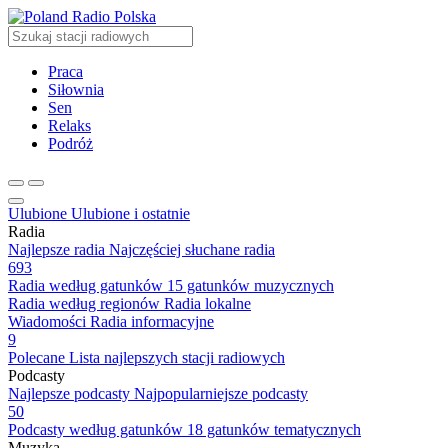
Radio Polska
Praca
Siłownia
Sen
Relaks
Podróż
Ulubione
Ulubione i ostatnie
Radia
Najlepsze radia
Najczęściej słuchane radia
693
Radia według gatunków
15 gatunków muzycznych
Radia według regionów
Radia lokalne
Wiadomości
Radia informacyjne
9
Polecane
Lista najlepszych stacji radiowych
Podcasty
Najlepsze podcasty
Najpopularniejsze podcasty
50
Podcasty według gatunków
18 gatunków tematycznych
Muzyka