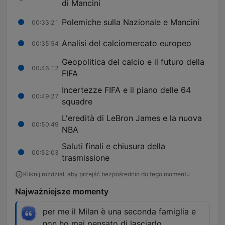
di Mancini
Polemiche sulla Nazionale e Mancini
00:33:21
Analisi del calciomercato europeo
00:35:54
Geopolitica del calcio e il futuro della
00:46:12
FIFA
Incertezze FIFA e il piano delle 64
00:49:27
squadre
L'eredità di LeBron James e la nuova
00:50:49
NBA
Saluti finali e chiusura della
00:52:03
trasmissione
Kliknij rozdział, aby przejść bezpośrednio do tego momentu
Najważniejsze momenty
per me il Milan è una seconda famiglia e
non ho mai pensato di lasciarlo.