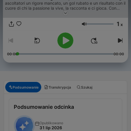
ascoltatori un rigore mancato, un gol rubato e un risultato con il
cuore di chi la passione la vive, la racconta e ci gioca. Con
imitazioni, tic, smorfie, scherzi da spogliatoio e ironia
irriverente. L'unico programma in diretta sul calcio a partite
1
appena finite, in cui da casa o dallo stadio gli ascoltatori
x
Głośność
possono dire la loro perché sono sempre convocati.
00:00
00:00
Podsumowanie
Transkrypcja
Szukaj
Podsumowanie odcinka
Opublikowano
31 lip 2026