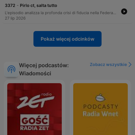
-
3372
Pirlo ct, salta tutto
L'episodio analizza la profonda crisi di fiducia nella Federazione Calcio Italiana, esaminando il conflitto tra le strategie della presidenza Malagò e i progetti di figure come Maldini e Leonardo. Viene discussa l'incertezza sulla guida della Nazionale, valutando profili quali Mancini, Pirlo e Conte in un contesto di tensioni tra interessi commerciali e ruolo istituzionale. Il dibattito si estende alla gestione del Napoli sotto De Laurentiis e alle prospettive di mercato con l'ipotesi Allegri. Infine, l'attenzione si sposta sulla Formula 1, analizzando le prestazioni della McLaren e le sfide tecniche e gerarchiche all'interno della Ferrari in seguito al Gran Premio d'Ungheria.
27 lip 2026
Pokaż więcej odcinków
Zobacz wszystkie
Więcej podcastów:
Wiadomości