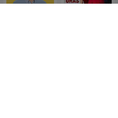
SONDHI TALK
24 Oras Podcast
El Bueno, la Mala y el Feo
Aftonbladet Krim