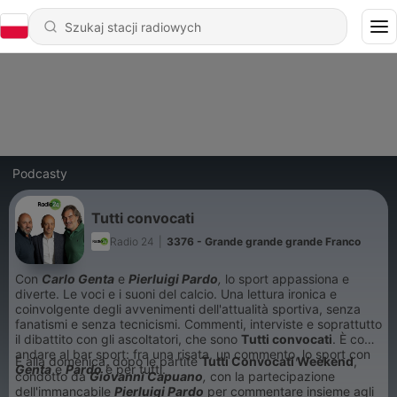
Podcasty
Tutti convocati
Radio 24
|
3376 - Grande grande grande Franco
Con
Carlo Genta
e
Pierluigi Pardo
,
lo sport appassiona e
diverte. Le voci e i suoni del calcio. Una lettura ironica e
coinvolgente degli avvenimenti dell'attualità sportiva, senza
fanatismi e senza tecnicismi. Commenti, interviste e soprattutto
il dibattito con gli ascoltatori, che sono
T
utti convocati
. È come
andare al bar sport: fra una risata, un commento, lo sport con
E alla domenica, dopo le partite
Tutti Convocati Weekend
,
Genta
e
Pardo
è per tutti.
condotto da
Giovanni Capuano
,
con la partecipazione
dell'immancabile
Pierluigi Pardo
per commentare insieme agli