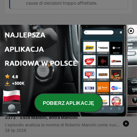
causa di decisioni troppo affrettate.
Odcinki
-
3376
Grande grande grande Franco
Un tributo commovente a Franco Baresi, celebrando la sua leggendaria carriera nel Milan e nella Nazionale italiana, il suo carisma e l'intelligenza tattica che lo hanno reso un leader indimenticabile. Attraverso i ricordi di esperti, viene ripercorsa l'essenza della sua leadership e il profondo legame con i tifosi. L'episodio analizza inoltre le dinamiche del calcio moderno, dalle critiche alla gestione commerciale della FIFA sotto la presidenza Infantino alle polemiche sulla Nazionale italiana. La discussione si estende al calciomercato europeo, alle ambizioni geopolitiche del calcio e all'evoluzione della NBA attraverso l'eredità di LeBron James.
31 lip 2026
-
3375
A volte ritornano
Un dibattito approfondito sulla gestione della Nazionale italiana, analizzando il rapporto tra Mancini e la federazione, le criticità comunicative e il confronto tecnico con figure come Conte e Pirlo. La discussione esplora inoltre la necessità di bilanciare i risultati immediati con lo sviluppo dei settori giovanili e le difficoltà economiche dei club italiani. L'episodio si sposta poi su temi di calciomercato e motorsport, esaminando le novità tecniche della Ferrari e le incertezze logistiche riguardanti la possibile corsa della Formula 1 a Imola nel periodo natalizio.
30 lip 2026
-
3374
Errori e opportunità
L'episodio analizza le recenti polemiche legate alla gestione della Federazione Calcio, con particolare attenzione alle critiche verso le nomine di Roberto Mancini e il mancato rinnovo di Andrea Pirlo, spesso accusate di logiche di 'amichettismo'. La discussione affronta inoltre il fallimento dei progetti di rinnovamento legati a Maldini e Leonardo e le tensioni nella politica sportiva italiana sotto la guida di Malagò. Il dibattito si sposta poi sulle dinamiche di mercato del Milan, identificando la situazione contrattuale di Leao come un ostacolo fondamentale per lo sviluppo delle operazioni di mercato del club. La puntata si conclude con una riflessione sull'immobilità strutturale del calcio italiano.
POBIERZ APLIKACJĘ
29 lip 2026
-
3373
Esce Maldini, entra Mancini
L'episodio analizza la nomina di Roberto Mancini come nuovo commissario tecnico della nazionale italiana, esaminando le tensioni politiche all'interno della Federcalcio e il ruolo dei vertici come Malagò, Maldini e Leonardo. Il dibattito affronta le criticità strutturali del calcio italiano, dal problema degli elegibili alla gestione delle dimissioni e delle candidature controverse. La discussione si estende poi alle implicazioni della gestione federale e alle difficoltà di altri sport come il ciclismo, concludendosi con una riflessione sul declino delle risorse e sulle prospettive future per lo sport nazionale.
28 lip 2026