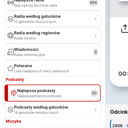
694
Najczęściej słuchane radia
Radia według gatunków
15 gatunków muzycznych
Radia według regionów
Radia lokalne
Wiadomości
9
Radia informacyjne
Polecane
Lista najlepszych stacji radiowych
00
Podcasty
Najlepsze podcasty
50
Najpopularniejsze podcasty
Podcasty według gatunków
Odcink
18 gatunków tematycznych
Muzyka
-
2808