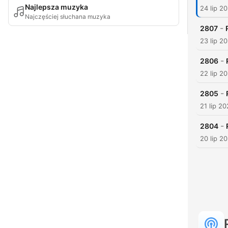
Najlepsza muzyka
24 lip 2
Najczęściej słuchana muzyka
-
2807
23 lip 2
-
2806
22 lip 2
-
2805
21 lip 2
-
2804
20 lip 2