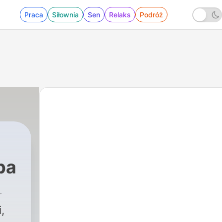
Praca
Siłownia
Sen
Relaks
Podróż
pa
,