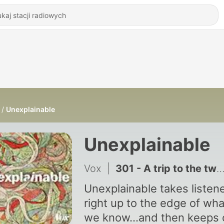
Unexplainable
Unexplainable
Vox
|
301 - A trip to the twilight reefs
Unexplainable takes listen
right up to the edge of wha
we know…and then keeps 