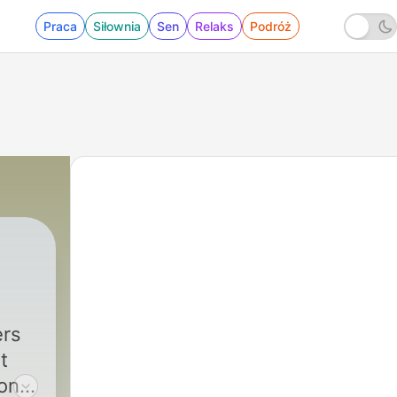
Praca
Siłownia
Sen
Relaks
Podróż
ers
t
on