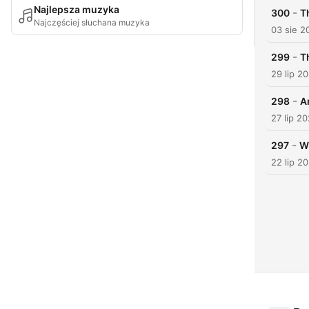
Najlepsza muzyka
-
300
T
Najczęściej słuchana muzyka
03 sie 2
-
299
T
29 lip 2
-
298
A
27 lip 2
-
297
W
22 lip 2