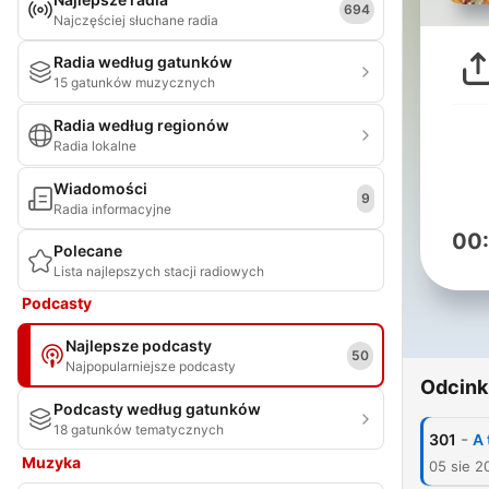
694
Najczęściej słuchane radia
Radia według gatunków
15 gatunków muzycznych
Radia według regionów
Radia lokalne
Wiadomości
9
Radia informacyjne
00
Polecane
Lista najlepszych stacji radiowych
Podcasty
Najlepsze podcasty
50
Najpopularniejsze podcasty
Odcink
Podcasty według gatunków
18 gatunków tematycznych
-
301
A 
Muzyka
05 sie 2