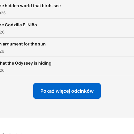
he hidden world that birds see
026
he Godzilla El Niño
026
n argument for the sun
026
hat the Odyssey is hiding
026
Pokaż więcej odcinków