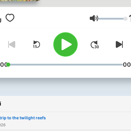
going. The Unexplainable 
— Noam Hassenfeld, Julia
Longoria, Byrd Pinkerton, 
Głośność
Meradith Hoddinott — tack
scientific mysteries,
unanswered questions, an
everything we learn diving 
the unknown. New episod
:00
00
Mondays and Wednesdays
From Vox and the Vox Med
Podcast Network.
i
trip to the twilight reefs
026