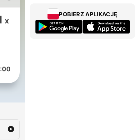
team
POBIERZ APLIKACJĘ
1
x
and
les
d
into
es
:00
.
ia