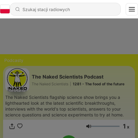
Podcasty
The Naked Scientists Podcast
The Naked Scientists
|
1281 - The food of the future
The Naked Scientists flagship science show brings you a
lighthearted look at the latest scientific breakthroughs,
interviews with the world's top scientists, answers to your
science questions and science experiments to try at home.
1
x
Głośność