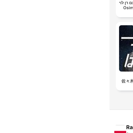
 רן לוי
Osim
佐々
Ra