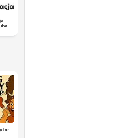
ja -
kuba
y for