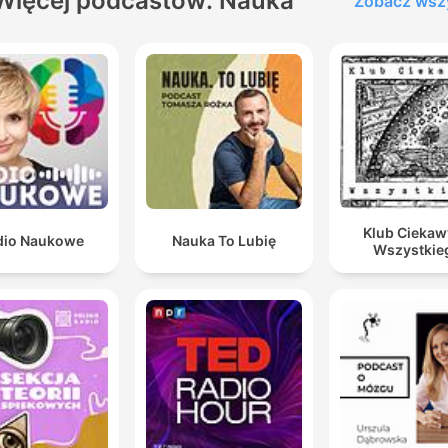
Więcej podcastów: Nauka
Zobacz wsz
Klub Cieka
dio Naukowe
Nauka To Lubię
Wszystkie