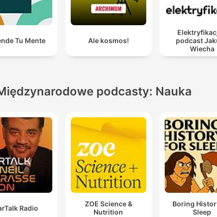
Elektryfikac
ende Tu Mente
Ale kosmos!
podcast Ja
Wiecha
Międzynarodowe podcasty: Nauka
ZOE Science &
Boring Histor
arTalk Radio
Nutrition
Sleep