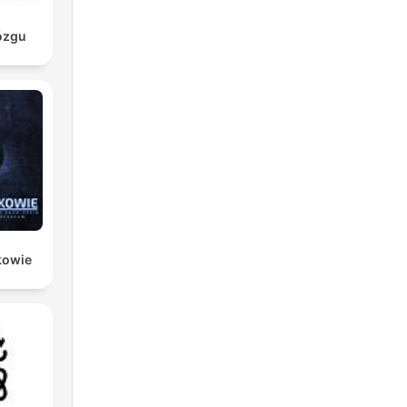
ózgu
kowie