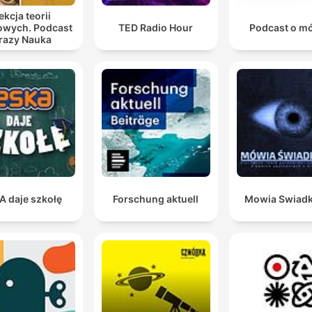
ekcja teorii
owych. Podcast
TED Radio Hour
Podcast o m
razy Nauka
A daje szkołę
Forschung aktuell
Mowia Swiad