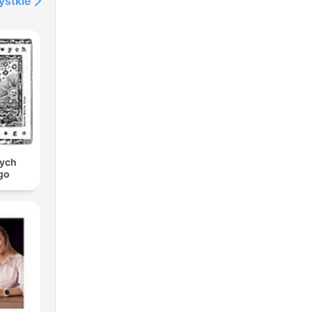
ystkie
wych
go