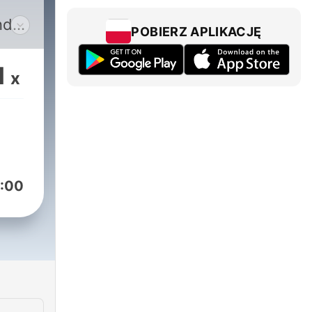
nd
POBIERZ APLIKACJĘ
ue
1
x
:00