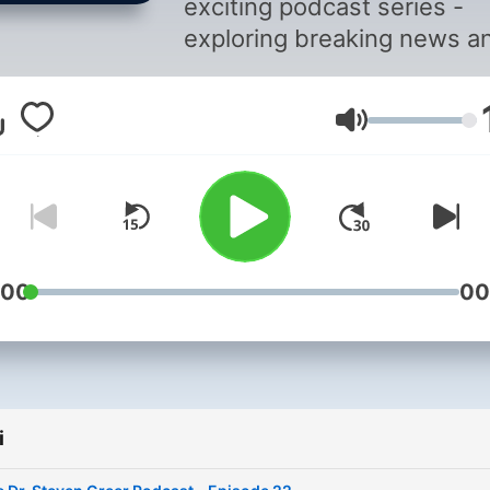
exciting podcast series -
exploring breaking news a
topics on the UAP/NHI iss
and his ongoing disclosure
Głośność
efforts.
:00
00
i