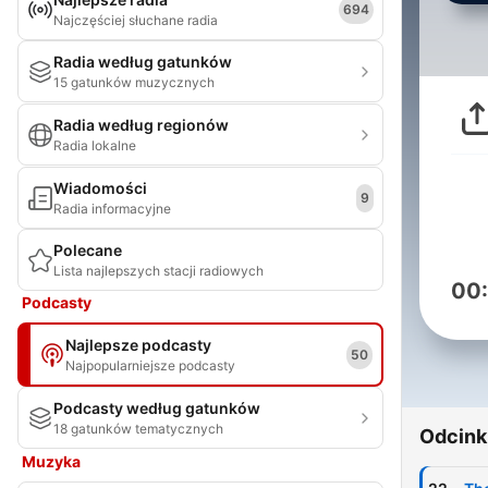
694
Najczęściej słuchane radia
Radia według gatunków
15 gatunków muzycznych
Radia według regionów
Radia lokalne
Wiadomości
9
Radia informacyjne
Polecane
Lista najlepszych stacji radiowych
00
Podcasty
Najlepsze podcasty
50
Najpopularniejsze podcasty
Podcasty według gatunków
18 gatunków tematycznych
Odcink
Muzyka