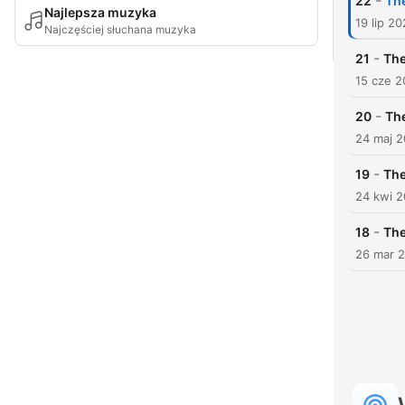
-
22
The
Najlepsza muzyka
19 lip 2
Najczęściej słuchana muzyka
-
21
The
15 cze 
-
20
The
24 maj 
-
19
The
24 kwi 
-
18
The
26 mar 