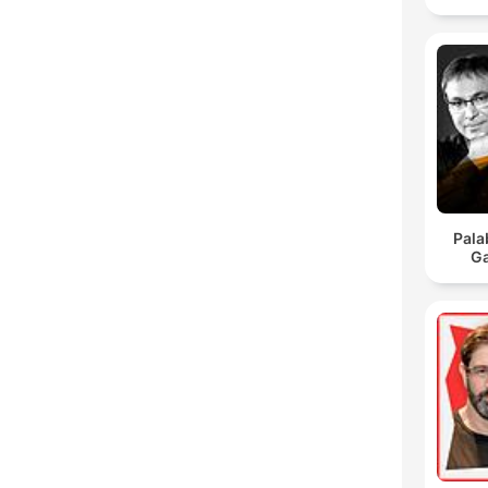
Pala
Ga