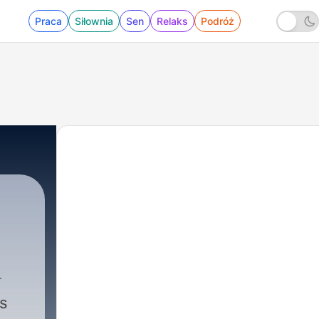
Praca
Siłownia
Sen
Relaks
Podróż
's