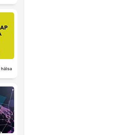
 hälsa