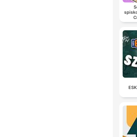
S
spisk
C
ESK